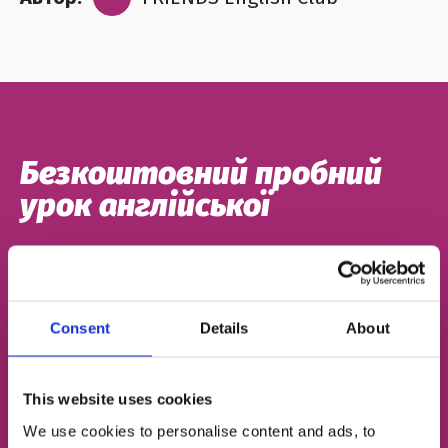
Безкоштовний пробний
урок англійської
Визначимо твій рівень
Підберемо відповідний тип занять
Consent
Details
About
Познайомимо з твоїм майбутнім френд-
тічером
This website uses cookies
We use cookies to personalise content and ads, to
ІМ'Я