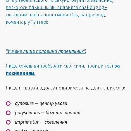
слів у тебе є всього 10 секунд. Звучить, звичайно,
легко, ось тільки ні. Він виявився challenging –
складним навіть носіїв мови. Ось, наприклад,
коментар у Твіттері:
"У мене лише половина правильних".
Якщо хочеш випробувати свої сили, пройди тест
за
посиланням
.
Якщо ні, давай одразу подивимося на деякі з цих слів:
cynosure — центр уваги
polysemous — багатозначний
imprimatur — схвалення