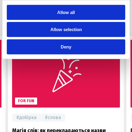
Allow all
Схожі статті
Allow selection
Deny
FOR FUN
#
добірка
#
слова
Магія слів: як перекладаються назви