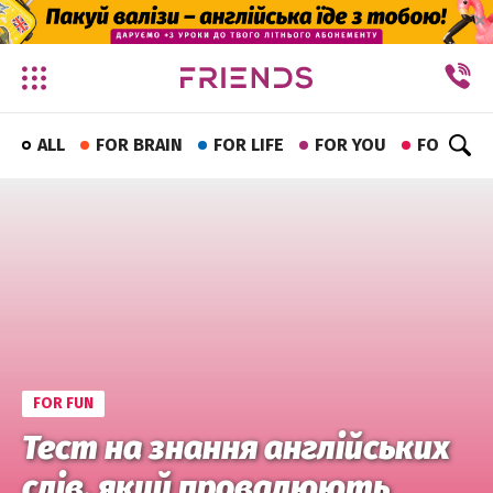
✕
ALL
FOR BRAIN
FOR LIFE
FOR YOU
FOR FUN
FOR FUN
Тест на знання англійських
слів, який провалюють