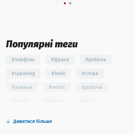
Популярні теги
#лайфхак
#фрази
#добірка
#speaking
#book
#слова
#новини
#words
#добірки
#статті
#фільми
#work
#fun
#тест
#інстаграм
Дивитися більше
#серіали
#відео
#правила