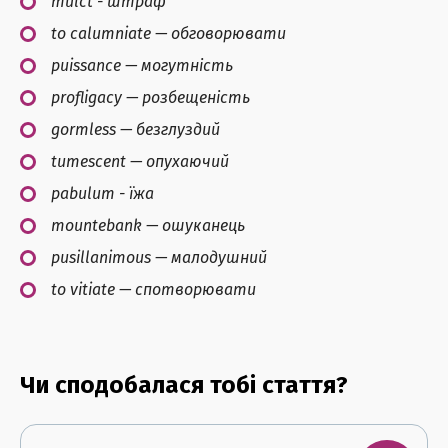
mulct - штраф
to calumniate — обговорювати
puissance — могутність
profligacy — розбещеність
gormless — безглуздий
tumescent — опухаючий
pabulum - їжа
mountebank — ошуканець
pusillanimous — малодушний
to vitiate — спотворювати
Чи сподобалася тобі стаття?