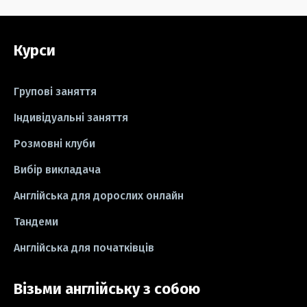
#grammar
#writing
#вправи
Курси
#пісні
#ідіоми
#лайфхаки
#тести
#книги
#instagram
Групові заняття
#школа
#ігри
#business letter
Індивідуальні заняття
Розмовні клуби
#СV
#резюме
#modal verbs
Вибір викладача
#idioms
#есе
#есе
#exam
Англійська для дорослих онлайн
Тандеми
Англійська для початківців
Візьми англійську з собою