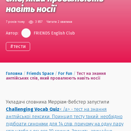
навіть носії
7 років тому
3 857
Читати 2 хвилини
Автор:
FRIENDS English Club
#
тести
Головна
/
Friends Space
/
For Fun
/
Тест на знання
англійських слів, який провалюють навіть носії
Укладачі словника Мерріам-Вебстер запустили
Challenging Vocab Quiz
< /a> - тест на знання
англійської лексики. Принцип тесту такий: необхідно
підібрати синоніми для 14 слів, причому на одну пару