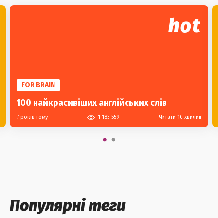
hot
FOR BRAIN
100 найкрасивіших англійських слів
7 років тому
1 183 559
Читати 10 хвилин
Популярні теги