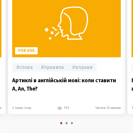
FOR USE
#
слова
#
правила
#
вправи
Артиклі в англійській мові: коли ставити
A, An, The?
н
2 тижні тому
193
Читати 15 хвилин