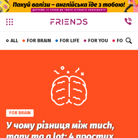
✕
ALL
FOR BRAIN
FOR LIFE
FOR YOU
FOR FUN
FOR BRAIN
У чому різниця між much,
many та a lot: 4 простих