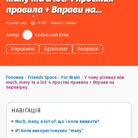
правила + Вправи на
перевірку
6 років тому
71 162
Читати 7 хвилин
Автор:
Совінськая Юлія
#
правила
#
grammar
#
вправи
Головна
/
Friends Space
/
For Brain
/
У чому різниця між
much, many та a lot: 4 простих правила + Вправи на
перевірку
НАВІГАЦІЯ
Much, many, a lot of: що і коли вживати?
#1 Коли використовуємо “many”