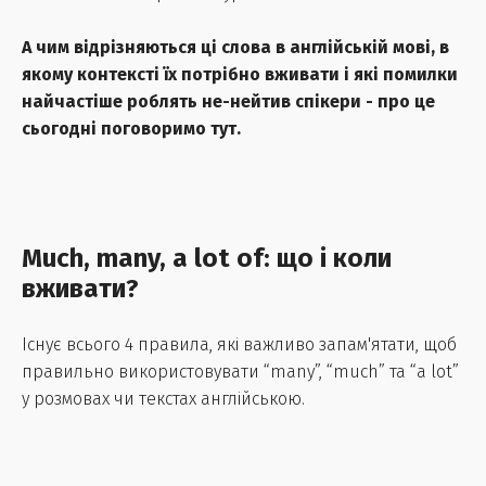
А чим відрізняються ці слова в англійській мові, в
якому контексті їх потрібно вживати і які помилки
найчастіше роблять не-нейтив спікери - про це
сьогодні поговоримо тут.
Much, many, a lot of: що і коли
вживати?
Існує всього 4 правила, які важливо запам'ятати, щоб
правильно використовувати “many”, “much” та “a lot”
у розмовах чи текстах англійською.