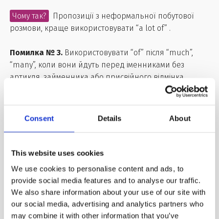
Чому так?
Пропозиції з неформальної побутової
розмови, краще використовувати “a lot of” .
Помилка № 3.
Використовувати “of” після “much”,
“many”, коли вони йдуть перед іменниками без
артикля, займенника або присвійного відмінка.
Правильно:
They haven't made
many friends
here.
Неправильно:
They haven’t made many of friends
Consent
Details
About
here.
Чому так?
У цій пропозиції після “many” йде іменник
This website uses cookies
у множині і вживається без артикля, тому після “many”
We use cookies to personalise content and ads, to
не потрібно додавати “of”.
provide social media features and to analyse our traffic.
We also share information about your use of our site with
Помилка №4.
Вживати “a lot of” без іменника.
our social media, advertising and analytics partners who
may combine it with other information that you’ve