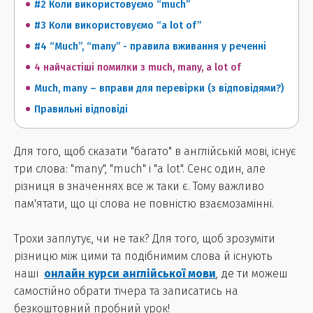
#2 Коли використовуємо “much”
#3 Коли використовуємо “a lot of”
#4 “Much”, “many” - правила вживання у реченні
4 найчастіші помилки з much, many, a lot of
Much, many – вправи для перевірки (з відповідями?)
Правильні відповіді
Для того, щоб сказати "багато" в англійській мові, існує
три слова: "many", "much" і "a lot". Сенс один, але
різниця в значеннях все ж таки є. Тому важливо
пам'ятати, що ці слова не повністю взаємозамінні.
Трохи заплутує, чи не так? Для того, щоб зрозуміти
різницю між цими та подібнимим слова й існують
наші
онлайн курси англійської мови
, де ти можеш
самостійно обрати тічера та записатись на
безкоштовний пробний урок!