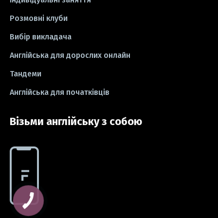
Розмовні клуби
#СV
#резюме
#modal verbs
Вибір викладача
#idioms
#есе
#есе
#exam
Англійська для дорослих онлайн
Тандеми
Англійська для початківців
Візьми англійську з собою