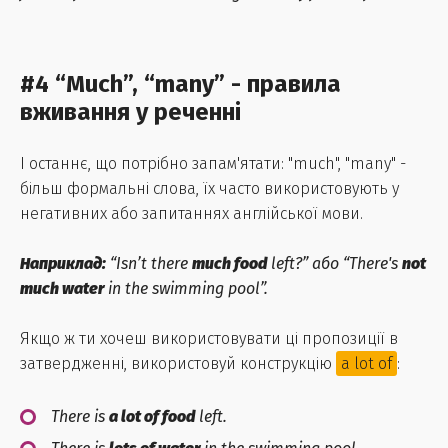
#4 “Much”, “many” - правила
вживання у реченні
І останнє, що потрібно запам'ятати: "much", "many" -
більш формальні слова, їх часто використовують у
негативних або запитаннях англійської мови.
Наприклад:
“Isn’t there
much food
left?” або “There's
not
much water
in the swimming pool”.
Якщо ж ти хочеш використовувати ці пропозиції в
затвердженні, використовуй конструкцію
a lot of
:
There is
a lot of food
left.