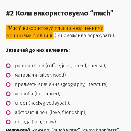
#2 Коли використовуємо “much”
"Much" використовуй тільки з незліченними
іменниками в однині
(їх неможливо порахувати).
Зазвичай до них належать:
рідини та їжа (coffee, juice, bread, cheese),
матеріали (silver, wood),
предмети вивчення (geography, literature),
хвороби (flu, cancer),
спорт (hockey, volleyball),
абстрактні речі (love, friendship),
погода (rain, snow).
Наприклад
, кажемо: “much water”, “much happiness”.