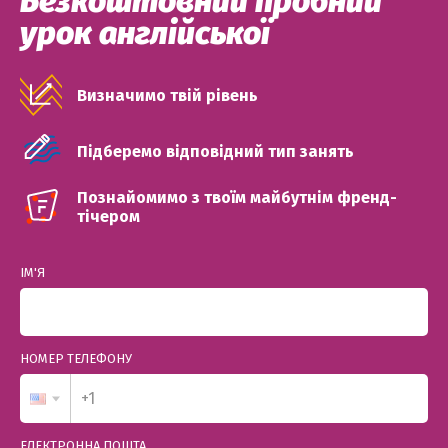
Безкоштовний пробний
урок англійської
Визначимо твій рівень
Підберемо відповідний тип занять
Познайомимо з твоїм майбутнім френд-
тічером
ІМ'Я
НОМЕР ТЕЛЕФОНУ
ЕЛЕКТРОННА ПОШТА