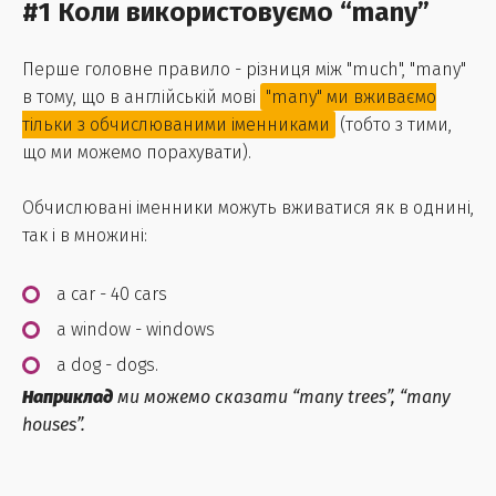
#1 Коли використовуємо “many”
Перше головне правило - різниця між "much", "many"
в тому, що в англійській мові
"many" ми вживаємо
тільки з обчислюваними іменниками
(тобто з тими,
що ми можемо порахувати).
Обчислювані іменники можуть вживатися як в однині,
так і в множині:
a car - 40 cars
a window - windows
a dog - dogs.
Наприклад
ми можемо сказати “many trees”, “many
houses”.