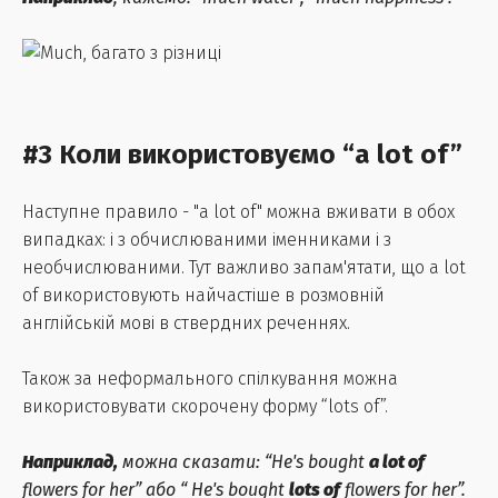
#3 Коли використовуємо “a lot of”
Наступне правило - "a lot of" можна вживати в обох
випадках: і з обчислюваними іменниками і з
необчислюваними. Тут важливо запам'ятати, що a lot
of використовують найчастіше в розмовній
англійській мові в ствердних реченнях.
Також за неформального спілкування можна
використовувати скорочену форму “lots of”.
Наприклад,
можна сказати: “He's bought
a lot of
flowers for her” або “ He's bought
lots of
flowers for her”.