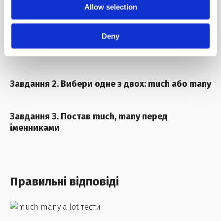
А насамкінець ми додали правильні відповіді до
Allow selection
кожного з них.
Deny
Завдання 1. Заповни пропуски словами much,
many, a lot of
Завдання 2. Вибери одне з двох: much або many
Завдання 3. Постав much, many перед
іменниками
Правильні відповіді