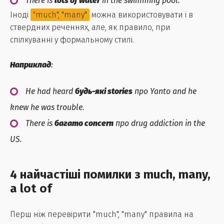
There is
lots of water
in the swimming pool.
Іноді
"much", "many"
можна використовувати і в
ствердних реченнях, але, як правило, при
спілкуванні у формальному стилі.
Наприклад
:
He had heard
будь-які stories
про Yanto and he
knew he was trouble.
There is
багато concern
про drug addiction in the
US.
4 найчастіші помилки з much, many,
a lot of
Перш ніж перевірити "much", "many" правила на