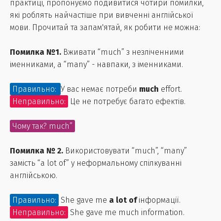
практиці, пропонуємо подивитися чотири помилки,
які роблять найчастіше при вивченні англійської
мови. Прочитай та запам'ятай, як робити не можна:
Помилка №1.
Вживати “much” з незліченними
іменниками, а “many” - навпаки, з іменниками.
Правильно:
У вас немає потреби
much
effort.
Неправильно:
Це не потребує багато ефектів.
Чому так? much”
Помилка № 2.
Використовувати “much”, “many”
замість “a lot of” у неформальному спілкуванні
англійською.
Правильно:
She gave me
a lot of
інформації.
Неправильно:
She gave me much information.