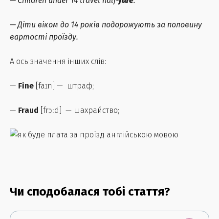
—
Children under 14 travel half-
fare
.
—
Діти віком до 14 років подорожують за половину
вартості проїзду.
А ось значення інших слів:
—
Fine
[faɪn] — штраф;
—
Fraud
[frɔːd] — шахрайство;
Чи сподобалася тобі стаття?