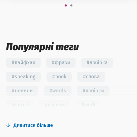
Популярні теги
#лайфхак
#фрази
#добірка
#speaking
#book
#слова
#новини
#words
#добірки
#статті
#фільми
#work
#fun
#тест
#інстаграм
Дивитися більше
#серіали
#відео
#правила