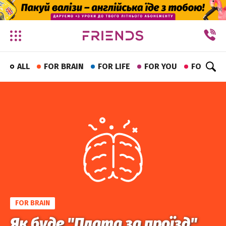
✕
ALL
FOR BRAIN
FOR LIFE
FOR YOU
FOR FUN
FOR BRAIN
Як буде "Плата за проїзд"