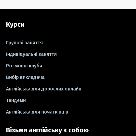
#grammar
#writing
#вправи
Курси
#пісні
#ідіоми
#лайфхаки
#тести
#книги
#instagram
Групові заняття
#школа
#ігри
#business letter
Індивідуальні заняття
Розмовні клуби
#СV
#резюме
#modal verbs
Вибір викладача
#idioms
#есе
#есе
#exam
Англійська для дорослих онлайн
Тандеми
Англійська для початківців
Візьми англійську з собою