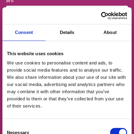
ІМ'Я
НОМЕР ТЕЛЕФОНУ
Consent
Details
About
ЕЛЕКТРОННА ПОШТА
This website uses cookies
We use cookies to personalise content and ads, to
provide social media features and to analyse our traffic.
We also share information about your use of our site with
Згоден із
політикою конфіденційності
our social media, advertising and analytics partners who
may combine it with other information that you’ve
provided to them or that they’ve collected from your use
Записатися на урок
of their services.
Consent
Necessary
Selection