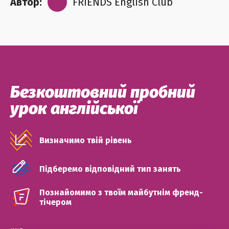
Автор:
FRIENDS English Club
Безкоштовний пробний
урок англійської
Визначимо твій рівень
Підберемо відповідний тип занять
Познайомимо з твоїм майбутнім френд-
тічером