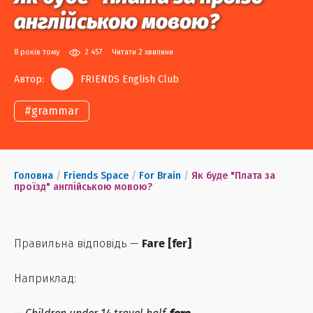
англійською мовою?
8 років тому
2 457
Читати 2 хвилини
Автор:
FRIENDS English Club
#
grammar
Головна
/
Friends Space
/
For Brain
/
Як буде "Плата за
проїзд" англійською мовою?
Правильна відповідь —
Fare
[
fer
]
Наприклад: