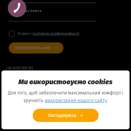
Електронна пошта
Згоден з
політикою конфіденційності
Передзвоніть мені
+48 (459) 569 152
Ми використовуємо cookies
Договір оферти
Для того, щоб забезпечити максимальний комфорт і
Політика конфіденційності
зручність
використання нашого сайту.
Використання Cookies
Погоджуюсь
© 2026 Friends English Club