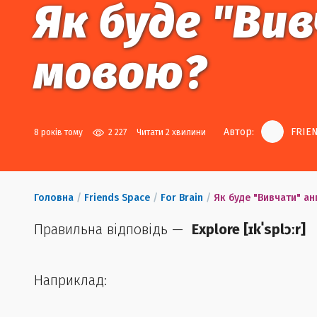
Як буде "Ви
мовою?
Автор:
FRIEN
8 років тому
2 227
Читати 2 хвилини
Головна
/
Friends Space
/
For Brain
/
Як буде "Вивчати" а
Правильна відповідь —
Explore
[
ɪkˈsplɔːr
]
Наприклад: