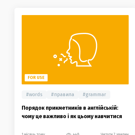
FOR USE
#
words
#
правила
#
grammar
Порядок прикметників в англійській:
чому це важливо і як цьому навчитися
1 місяць тому
448
Читати 7 хвилин