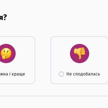
я?
жна і краще
Не сподобалась