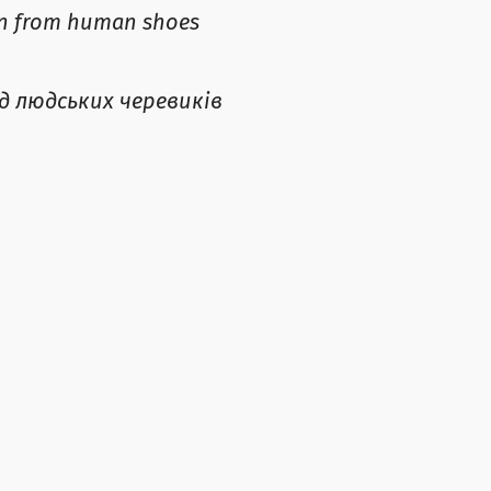
on from
human shoes
д людських черевиків