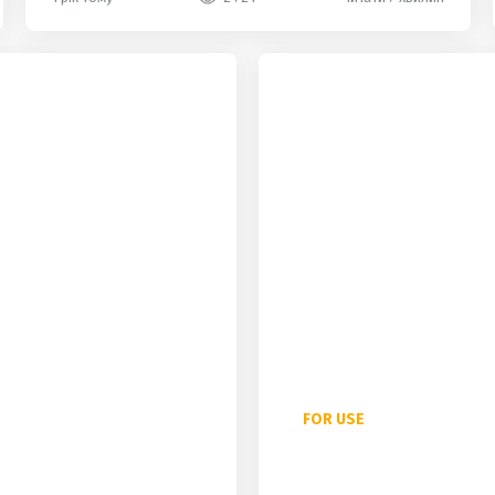
hot
FOR USE
Артиклі в англійській