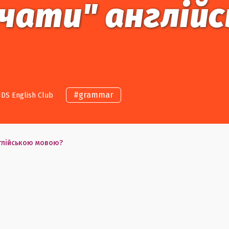
вчати" англій
#
grammar
DS English Club
нглійською мовою?