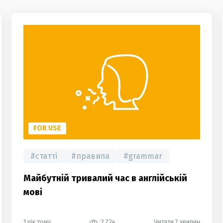
FOR USE
#
статті
#
правила
#
grammar
Майбутній тривалий час в англійській
мові
1 рік тому
2 724
Читати 7 хвилин