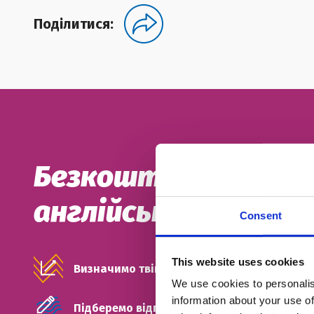
Поділитися:
Безкоштовний проб
англійської
Consent
This website uses cookies
Визначимо твій рівень
We use cookies to personalis
information about your use of
Підберемо відповідний тип занять