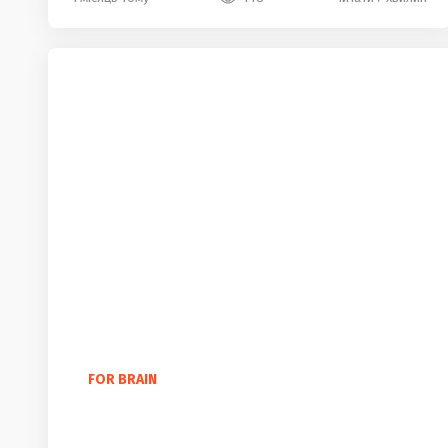
FOR BRAIN
100 найкрасивіших англійських слів