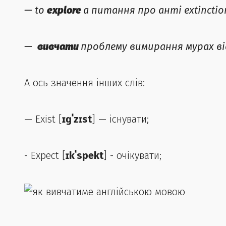
—
to
explore
a питання про анті extincti
—
вивчати
проблему вимирання мурах ві
А ось значення інших слів:
— Exist [
ɪɡˈzɪst
] — існувати;
- Expect [
ɪkˈspekt
] - очікувати;