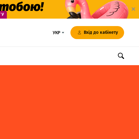
✕
Вхід до кабінету
УКР