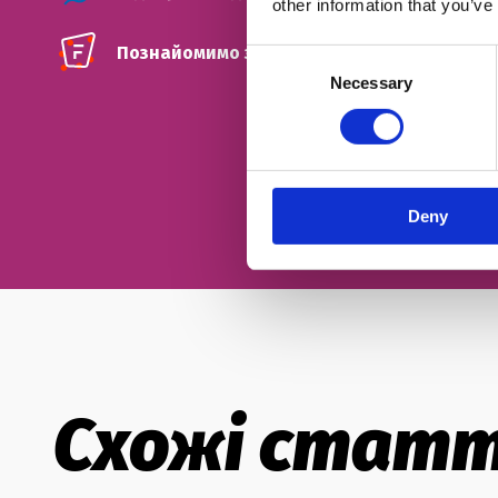
other information that you’ve
Познайомимо з твоїм майбутнім френд-ті
Consent
Necessary
Selection
Deny
Схожі статт