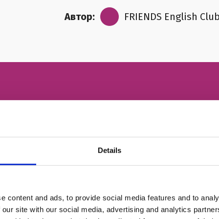
Автор:
FRIENDS English Clu
ний урок
ІМ'Я
Details
НОМЕР ТЕЛЕФОНУ
e content and ads, to provide social media features and to analy
ЕЛЕКТРОННА ПОШТА
 our site with our social media, advertising and analytics partn