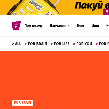
Про школу
Навчання
Блог
Ціни
К
ALL
FOR BRAIN
FOR LIFE
FOR YOU
FOR 
FOR BRAIN