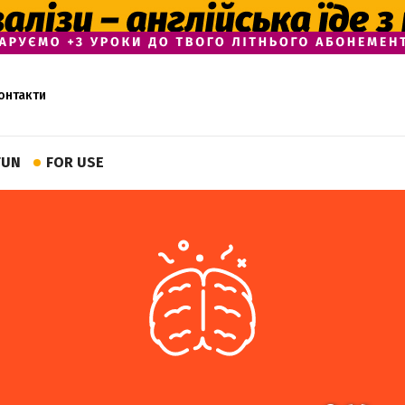
онтакти
FUN
FOR USE