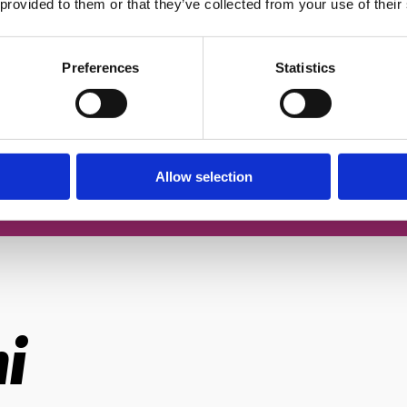
 provided to them or that they’ve collected from your use of their
чером
Згоден із
політикою конфіденційн
Preferences
Statistics
За
Allow selection
і