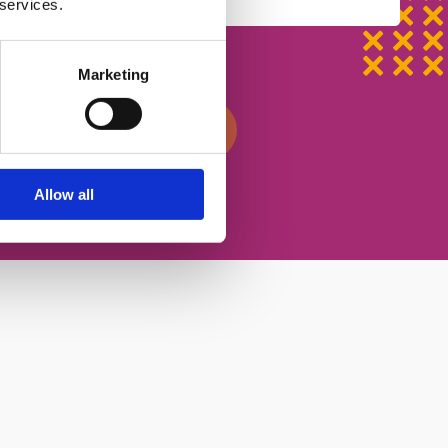
 services.
ості
Marketing
писатися на урок
Allow all