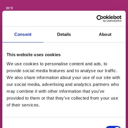
ІМ'Я
НОМЕР ТЕЛЕФОНУ
Consent
Details
About
This website uses cookies
ЕЛЕКТРОННА ПОШТА
We use cookies to personalise content and ads, to
provide social media features and to analyse our traffic.
We also share information about your use of our site with
our social media, advertising and analytics partners who
Згоден із
політикою конфіденційності
may combine it with other information that you’ve
provided to them or that they’ve collected from your use
Записатися на урок
of their services.
Consent