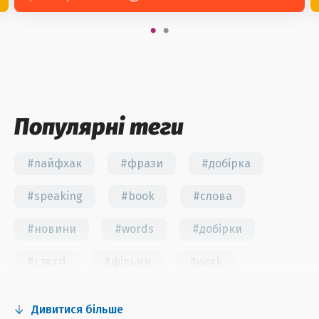
Популярні теги
#лайфхак
#фрази
#добірка
#speaking
#book
#слова
#новини
#words
#добірки
#статті
#фільми
#work
#fun
#тест
#інстаграм
Дивитися більше