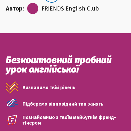
Автор:
FRIENDS English Club
Безкоштовний пробний
урок англійської
Визначимо твій рівень
Підберемо відповідний тип занять
Познайомимо з твоїм майбутнім френд-
тічером