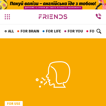
✕
ALL
FOR BRAIN
FOR LIFE
FOR YOU
FOR FUN
FOR USE