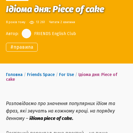
Ідіома дня: Piece of cake
8 років тому
13 261
Читати 2 хвилини
Автор:
FRIENDS English Club
#
правила
Головна
/
Friends Space
/
For Use
/
Ідіома дня: Piece of
cake
Розповідаємо про значення популярних ідіом та
фраз, які звучать на кожному кроці. на порядку
денному –
ідіома piece of cake.