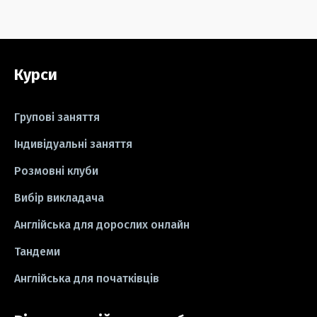
#серіали
#відео
#правила
#grammar
#writing
#вправи
Курси
#пісні
#ідіоми
#лайфхаки
#тести
#книги
#instagram
Групові заняття
#школа
#ігри
#business letter
Індивідуальні заняття
Розмовні клуби
#СV
#резюме
#modal verbs
Вибір викладача
#idioms
#есе
#есе
#exam
Англійська для дорослих онлайн
Тандеми
Англійська для початківців