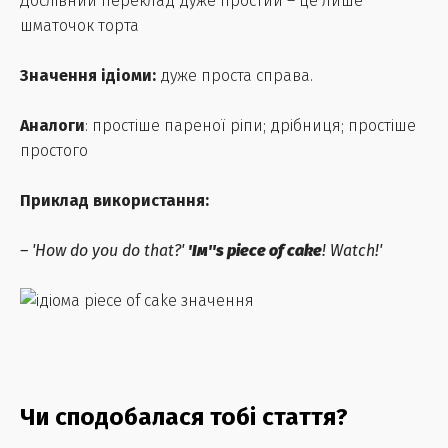
Дослівний переклад дуже простий – це лише
шматочок торта
Значення ідіоми:
дуже проста справа.
Аналоги
: простіше пареної ріпи; дрібниця; простіше
простого
Приклад використання:
– 'How do you do that?'
'Ім''s piece of cake
! Watch!'
Чи сподобалася тобі стаття?