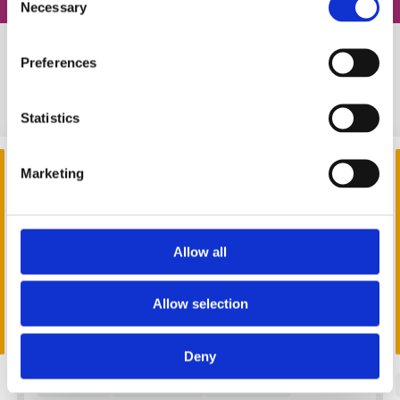
Necessary
Selection
Preferences
Схожі статті
Statistics
Marketing
Allow all
Allow selection
FOR USE
Deny
#
слова
#
правила
#
вправи