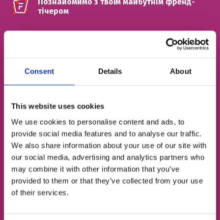
Познайомимо з твоїм майбутнім френд-
тічером
ІМ'Я
Consent
Details
About
НОМЕР ТЕЛЕФОНУ
This website uses cookies
We use cookies to personalise content and ads, to
ЕЛЕКТРОННА ПОШТА
provide social media features and to analyse our traffic.
We also share information about your use of our site with
our social media, advertising and analytics partners who
may combine it with other information that you’ve
Згоден із
політикою конфіденційності
provided to them or that they’ve collected from your use
of their services.
Записатися на урок