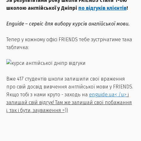
За результатами року школа FRIENDS стала 1-ою
школою англійської у Дніпрі
по відгуків клієнтів
!
Enguide – сервіс для вибору курсів англійської мови.
Тепер у кожному офісі FRIENDS тебе зустрічатиме така
табличка:
Вже 417 студентів школи залишили свої враження
про свій досвід вивчення англійської мови у FRIENDS.
Якщо тобі з нами круто - заходь на
enguide.ua< /u>
і
залишай свій відгук! Там же залишай свої побажання
і, так і бути, зауваження =))