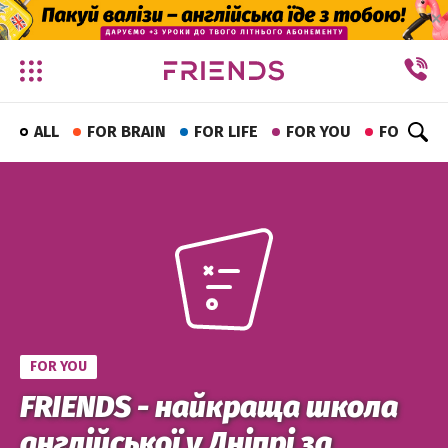
✕
ALL
FOR BRAIN
FOR LIFE
FOR YOU
FOR FUN
FOR YOU
FRIENDS - найкраща школа
англійської у Дніпрі за