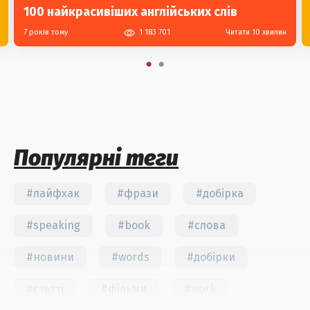
100 найкрасивіших англійських слів
7 років тому
1 183 701
Читати 10 хвилин
Популярні теги
#лайфхак
#фрази
#добірка
#speaking
#book
#слова
#новини
#words
#добірки
#статті
#фільми
#work