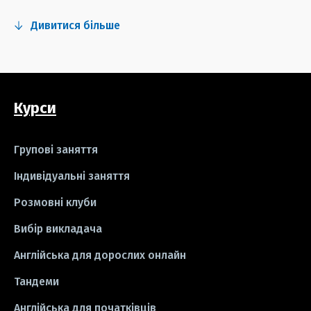
#fun
#тест
#інстаграм
Дивитися більше
#серіали
#відео
#правила
#grammar
#writing
#вправи
Курси
#пісні
#ідіоми
#лайфхаки
#тести
#книги
#instagram
Групові заняття
#школа
#ігри
#business letter
Індивідуальні заняття
Розмовні клуби
#СV
#резюме
#modal verbs
Вибір викладача
#idioms
#есе
#есе
#exam
Англійська для дорослих онлайн
Тандеми
Англійська для початківців