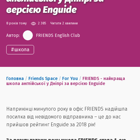
версією Enguide
8 років тому
2 385
Читати 2 хвилини
Автор:
FRIENDS English Club
#
школа
Головна
/
Friends Space
/
For You
/
FRIENDS - найкраща
школа англійської у Дніпрі за версією Enguide
Наприкінці минулого року в офіс FRIENDS надійшла
посилка від невідомого відправника – це до нас
прийшов рейтинг Enguide за 2018 рік!