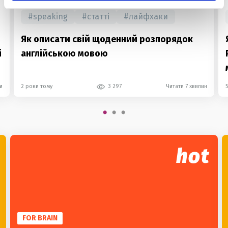
#
speaking
#
статті
#
лайфхаки
Як описати свій щоденний розпорядок
і
англійською мовою
и
2 роки тому
3 297
Читати 7 хвилин
hot
FOR BRAIN