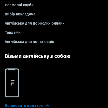
Розмовні клуби
#СV
#резюме
#modal verbs
Вибір викладача
#idioms
#есе
#есе
#exam
Англійська для дорослих онлайн
Тандеми
Англійська для початківців
Візьми англійську з собою
Встановити додаток