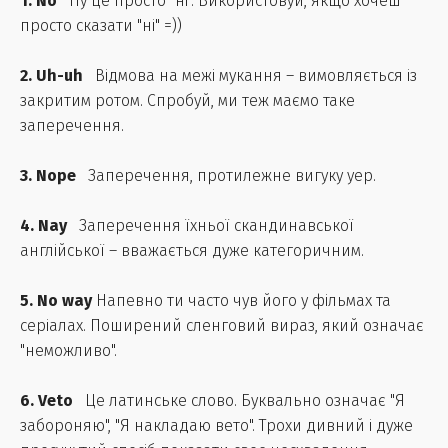
1. No
Ну це просто "ні". Використовуй, якщо хочеш
просто сказати "ні" =))
2. Uh-uh
Відмова на межі мукання – вимовляється із
закритим ротом. Спробуй, ми теж маємо таке
заперечення.
3. Nope
Заперечення, протилежне вигуку yep.
4. Nay
Заперечення їхньої скандинавської
англійської – вважається дуже категоричним.
5. No way
Напевно ти часто чув його у фільмах та
серіалах. Поширений сленговий вираз, який означає
"неможливо".
6. Veto
Це латинське слово. Буквально означає "Я
забороняю", "Я накладаю вето". Трохи дивний і дуже