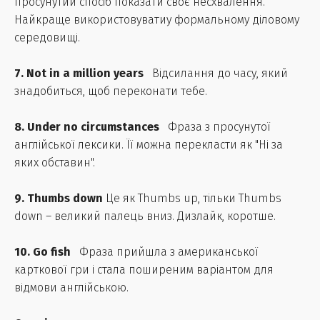
просунутий спосіб показати своє несхвалення.
Найкраще використовуватиу формальному діловому
середовищі.
7. Not in a million years
Відсилання до часу, який
знадобиться, щоб переконати тебе.
8. Under no circumstances
Фраза з просунутої
англійської лексики. Її можна перекласти як "Ні за
яких обставин".
9. Thumbs down
Це як Thumbs up, тільки Thumbs
down – великий палець вниз. Дизлайк, коротше.
10. Go fish
Фраза прийшла з американської
карткової гри і стала поширеним варіантом для
відмови англійською.