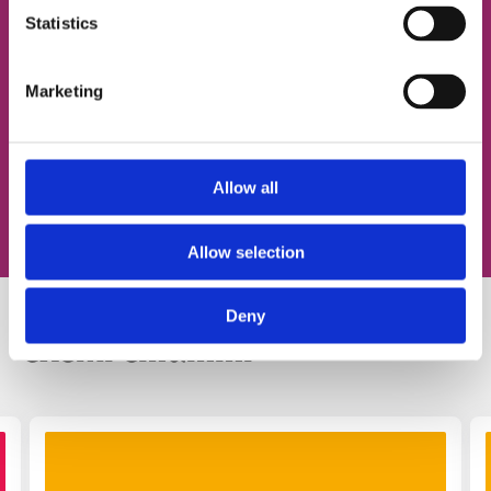
Statistics
Згоден із
політикою конфіденційності
Marketing
Записатися на урок
Allow all
Allow selection
Deny
Схожі статті