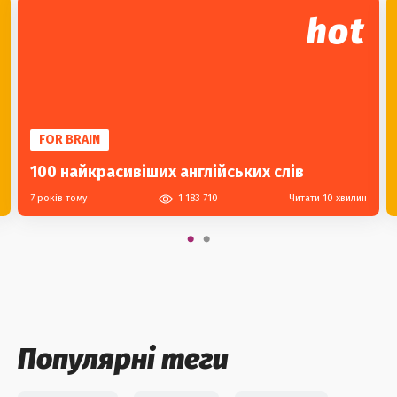
hot
FOR BRAIN
100 найкрасивіших англійських слів
7 років тому
1 183 710
Читати 10 хвилин
Популярні теги