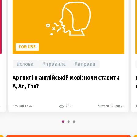
FOR USE
#
слова
#
правила
#
вправи
Артиклі в англійській мові: коли ставити
A, An, The?
н
2 тижні тому
224
Читати 15 хвилин