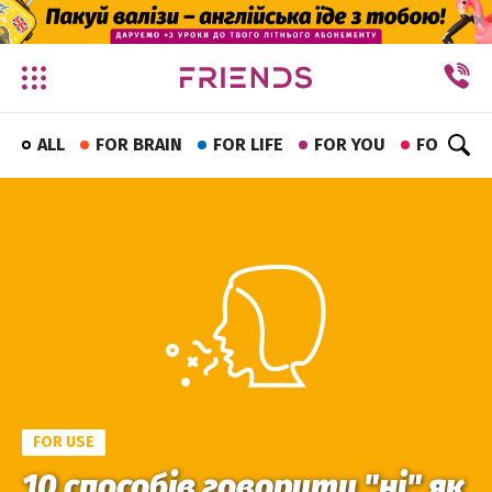
✕
ALL
FOR BRAIN
FOR LIFE
FOR YOU
FOR FUN
FOR USE
10 способів говорити "ні" як