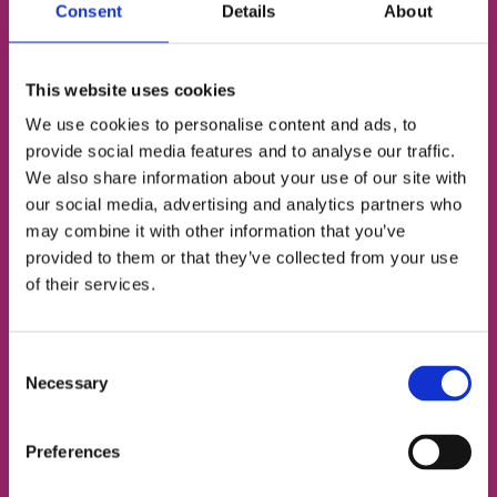
урок англійської
Consent
Details
About
Визначимо твій рівень
This website uses cookies
We use cookies to personalise content and ads, to
Підберемо відповідний тип занять
provide social media features and to analyse our traffic.
We also share information about your use of our site with
Познайомимо з твоїм майбутнім френд-
our social media, advertising and analytics partners who
тічером
may combine it with other information that you’ve
provided to them or that they’ve collected from your use
of their services.
ІМ'Я
Consent
НОМЕР ТЕЛЕФОНУ
Necessary
Selection
Preferences
ЕЛЕКТРОННА ПОШТА