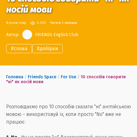
носій мови
8 років тому
6 200
Читати 2 хвилини
Автор:
FRIENDS English Club
#
слова
#
добірки
Головна
/
Friends Space
/
For Use
/
10 способів говорити
"ні" як носій мови
Розповідаємо про 10 способів сказати "ні" англійською
мовою – використовуй їх, коли просто "No" вже не
працює: