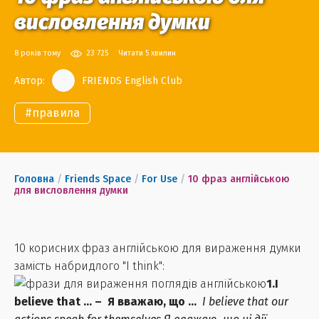
висловлення думки
8 років тому
23 725
Читати 5 хвилин
Автор:
FRIENDS English Club
#
правила
Головна
/
Friends Space
/
For Use
/
10 фраз англійською
для висловлення думки
10 корисних фраз англійською для вираження думки
замість набридлого "I think":
1.I
believe that … – Я вважаю, що …
I believe that our