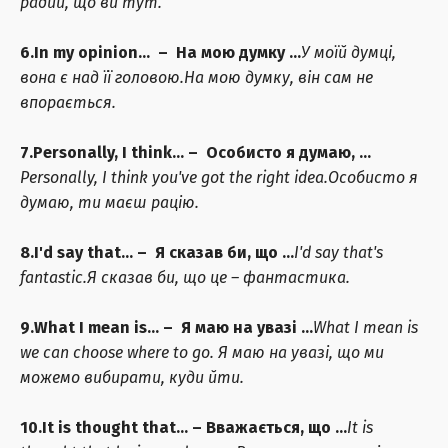
радий, що ви тут.
6.In my opinion… – На мою думку …
У моїй думці,
вона є над її головою.
На мою думку, він сам не
впорається.
7.Personally, I think… – Особисто я думаю, …
Personally, I think you've got the right idea.
Особисто я
думаю, ти маєш рацію.
8.I'd say that… – Я сказав би, що …
I'd say that's
fantastic.
Я сказав би, що це – фантастика.
9.What I mean is… – Я маю на увазі …
What I mean is
we can choose where to go.
Я маю на увазі, що ми
можемо вибирати, куди йти.
10.It is thought that… – Вважається, що …
It is