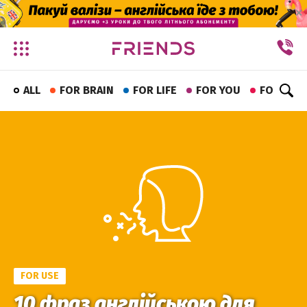
✕
ALL
FOR BRAIN
FOR LIFE
FOR YOU
FOR FUN
FOR USE
10 фраз англійською для