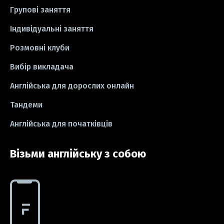
#тести
#книги
#instagram
Групові заняття
#школа
#ігри
#business letter
Індивідуальні заняття
Розмовні клуби
#СV
#резюме
#modal verbs
Вибір викладача
#idioms
#есе
#есе
#exam
Англійська для дорослих онлайн
Тандеми
Англійська для початківців
Візьми англійську з собою