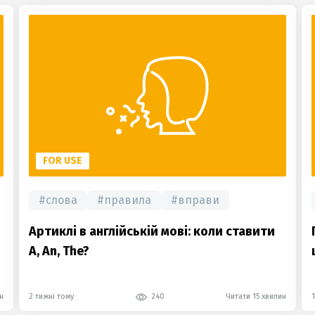
FOR USE
#
слова
#
правила
#
вправи
Артиклі в англійській мові: коли ставити
A, An, The?
н
2 тижні тому
240
Читати 15 хвилин