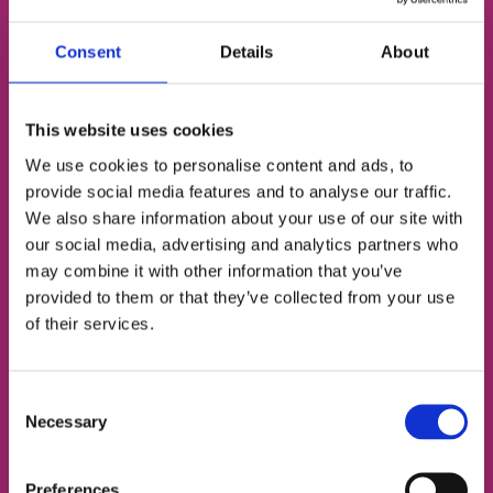
Consent
Details
About
Безкоштовний пробний
урок англійської
This website uses cookies
We use cookies to personalise content and ads, to
Визначимо твій рівень
provide social media features and to analyse our traffic.
We also share information about your use of our site with
Підберемо відповідний тип занять
our social media, advertising and analytics partners who
may combine it with other information that you’ve
Познайомимо з твоїм майбутнім френд-
provided to them or that they’ve collected from your use
тічером
of their services.
ІМ'Я
Consent
Necessary
Selection
НОМЕР ТЕЛЕФОНУ
Preferences