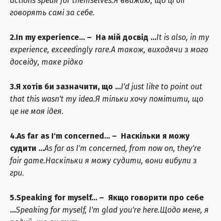
actions speak for themselves.
Я вважаю, що ці дії
говорять самі за себе.
2.In my experience… – На мій досвід …
It is also, in my
experience, exceedingly rare.
А також, виходячи з мого
досвіду, таке рідко
3.Я хотів би зазначити, що …
I'd just like to point out
that this wasn't my idea.
Я тільки хочу помітити, що
це не моя ідея.
4.As far as I'm concerned… – Наскільки я можу
судити …
As far as I'm concerned, from now on, they're
fair game.
Наскільки я можу судити, вони вибули з
гри.
5.Speaking for myself… – Якщо говорити про себе
…
Speaking for myself, I'm glad you're here.
Щодо мене, я