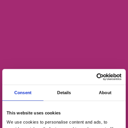
домашки. Увидимся в офисе — поболтаем и по-
максимуму погрузимся в английский 😉
6 занятий
450 ₴
за 1 занятие
2700 ₴
12 занятий
389 ₴
за 1 занятие
4668 ₴
Consent
Details
About
16 занятий
377 ₴
за 1 занятие
6032 ₴
This website uses cookies
We use cookies to personalise content and ads, to