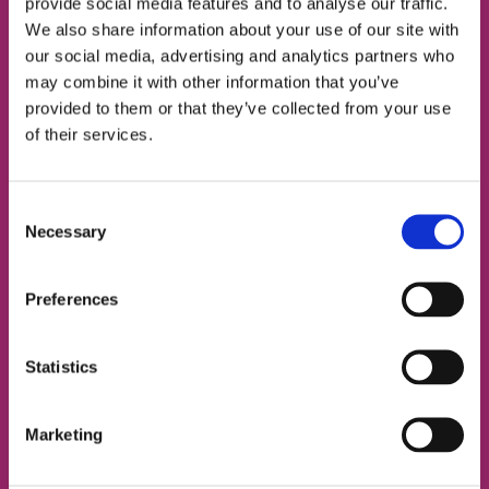
24 занятия
provide social media features and to analyse our traffic.
338 ₴
за 1 занятие
We also share information about your use of our site with
8112 ₴
our social media, advertising and analytics partners who
may combine it with other information that you’ve
provided to them or that they’ve collected from your use
of their services.
Давай узнаем твой
Consent
уровень!
Necessary
Selection
Учил английский в школе, а потом забыл? Пару тем
Preferences
освоил в универе, еще парочку — у репетитора, и
теперь вообще не понимаешь, какой у тебя уровень
Statistics
знаний?
Marketing
Есть два варианта — попробовать угадать или
пройти наш тест и узнать точно 😎