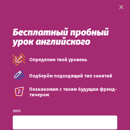
✕
✕
Бесплатный пробный
Главная
/
Львов
/
Разговорные клубы
урок английского
Курсы разговорного
Определим твой уровень
английского
во Львове
Подберём подходящий тип занятий
100% занятия — это практика английского
со студентами твоего же уровня!
Познакомим с твоим будущим френд-
тичером
Попробовать бесплатно
ИМЯ