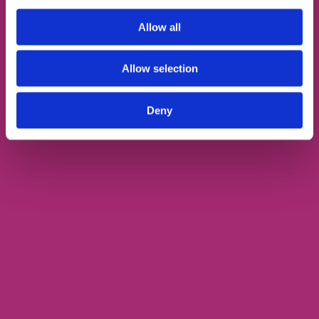
Allow all
1
/
6
Allow selection
BEGINNER
ELEMENTARY
PRE-IN
Deny
Как чистый лист бумаги — если ты никогда не учил