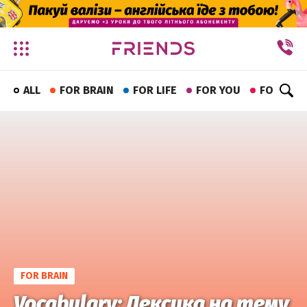
✕
ALL
FOR BRAIN
FOR LIFE
FOR YOU
FOR FUN
FOR BRAIN
Vocabulary: Лексика на тему