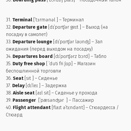
31.
Terminal
[ˈtɜrmənəl ] – Терминал
32.
Departure gate
[dɪˈpɑrʧər geɪt ] – Выход (на
посадку в самолет)
33.
Departure lounge
[dɪˈpɑrʧər laʊnʤ] – Зал
ожидания (перед выходом на посадку)
34.
Departures board
[dɪˈpɑrʧərz bɔrd] – Табло
35.
Duty free shop
[ ˈduti fri ʃɑp] – Магазин
беспошлинной торговли
36.
Seat
[sit ] – Сиденье
37.
Delay
[dɪˈleɪ ] – Задержка
38.
Aisle seat
[aɪl sit] – Сиденье у прохода
39.
Passenger
[ˈpæsənʤər ] – Пассажир
40.
Flight attendant
[flaɪt əˈtɛndənt] – Стюардесса /
Стюард