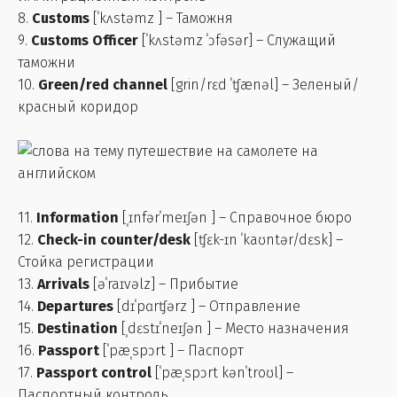
8.
Customs
[ˈkʌstəmz ] – Таможня
9.
Customs Officer
[ˈkʌstəmz ˈɔfəsər] – Служащий
таможни
10.
Green/red channel
[grin/rɛd ˈʧænəl] – Зеленый/
красный коридор
11.
Information
[ˌɪnfərˈmeɪʃən ] – Справочное бюро
12.
Check-in counter/desk
[ʧɛk-ɪn ˈkaʊntər/dɛsk] –
Стойка регистрации
13.
Arrivals
[əˈraɪvəlz] – Прибытие
14.
Departures
[dɪˈpɑrʧərz ] – Отправление
15.
Destination
[ˌdɛstɪˈneɪʃən ] – Место назначения
16.
Passport
[ˈpæˌspɔrt ] – Паспорт
17.
Passport control
[ˈpæˌspɔrt kənˈtroʊl] –
Паспортный контроль