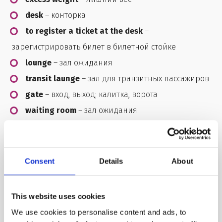
desk
– конторка
to register a ticket at the desk
–
зарегистрировать билет в билетной стойке
lounge
– зал ожидания
transit launge
– зал для транзитных пассажиров
gate
– вход, выход; калитка, ворота
waiting room
– зал ожидания
runway
– взлётная полоса
altitude
– высота (над уровнем моря)
to lose altitude
– терять высоту
Consent
Details
About
crash
– катастрофа
speed
– скорость
This website uses cookies
hijacking
– угон самолёта
We use cookies to personalise content and ads, to
disembark
– 1. высадка 2. высаживать, выгружать