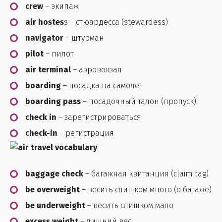
crew
– экипаж
air hostes
s – стюардесса (stewardess)
navigator
– штурман
pilot
– пилот
air terminal
– аэровокзал
boarding
– посадка на самолёт
boarding pass
– посадочный талон (пропуск)
check in
– зарегистрироваться
check-in
– регистрация
baggage check
– багажная квитанция (claim tag)
be overweight
– весить слишком много (о багаже)
be underweight
– весить слишком мало
excess weight
– лишний вес