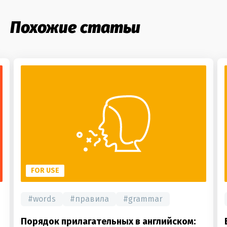
Похожие статьи
FOR USE
#
words
#
правила
#
grammar
Порядок прилагательных в английском: