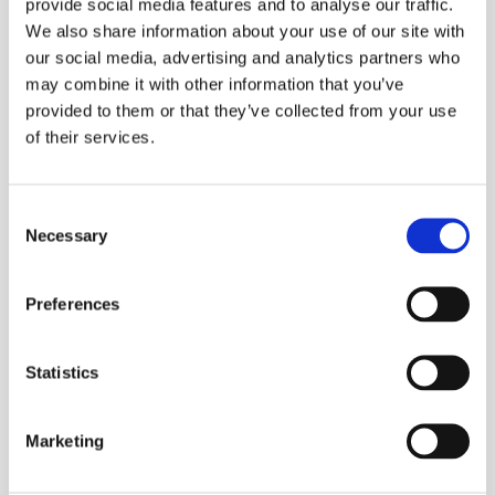
provide social media features and to analyse our traffic.
We also share information about your use of our site with
landing
– посадка самолёта
our social media, advertising and analytics partners who
take-off
– взлёт
may combine it with other information that you’ve
to board the plane
– садиться на борт самолёта
provided to them or that they’ve collected from your use
of their services.
cabin
– каюта, салон самолёта
cockpit
– кабина пилотов
fuselage / body
– фюзеляж
Consent
Necessary
Selection
undercarriage
– шасси
wing
– крыло
Preferences
tail
– хвост
aisle
– проход
Statistics
window
– окно
Marketing
Надписи и указатели