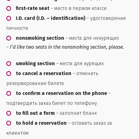
first-rate seat
– место в первом классе
I.D. card (I.D. – identification)
– удостоверение
личности
nonsmoking section
– места для некурящих
–
I’d like two seats in the nonsmoking section, please.
smoking section
– места для курящих
to cancel a reservation
– отменить
резервирование билета
to confirm a reservation on the phone
–
подтвердить заказ билет по телефону
to fill out a form
– заполнит бланк
to hold a reservation
– оставить заказ за
клиентом