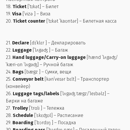
18.
Ticket
[ˈtɪkət] – Билет
19.
Visa
[ˈvizə ] – Виза
20.
Ticket counter
[ˈtɪkət ˈkaʊntər] – Билетная касса
21.
Declare
[dɪˈklɛr ] – Декларировать
22.
Luggage
[ˈlʌgəʤ ] – Багаж
23.
Hand luggage/Carry-on luggage
[hænd ˈlʌgəʤ/
ˈkæri-ɑn ˈlʌgəʤ] – Ручной багаж
24.
Bags
[bægz ] – Сумки, вещи
25.
Conveyor belt
[kənˈveɪər bɛlt] – Транспортер
(конвейер)
26.
Luggage tags/labels
[ˈlʌgəʤ tægz/ˈleɪbəlz] –
Бирки на багаже
27.
Trolley
[ˈtrɑli ] – Тележка
28.
Schedule
[ˈskɛʤʊl] – Расписание
29.
Boarding
[ˈbɔrdɪŋ ] – Посадка
30.
Boarding pass
[ˈbɔrdɪŋ pæs] – Посадочный талон