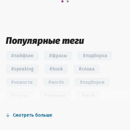
Популярные теги
#лайфхак
#фразы
#подборка
#speaking
#book
#слова
#новости
#words
#подборки
#статьи
#фильмы
#work
#fun
#тест
#инстаграм
Смотреть больше
#сериалы
#видео
#правила