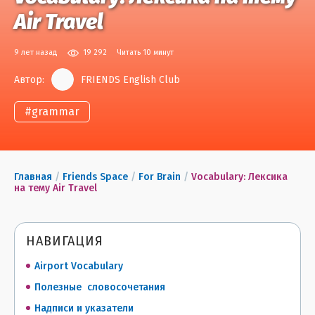
Air Travel
9 лет назад
19 292
Читать 10 минут
Автор:
FRIENDS English Club
#
grammar
Главная
/
Friends Space
/
For Brain
/
Vocabulary: Лексика
на тему Air Travel
НАВИГАЦИЯ
Airport Vocabulary
Полезные словосочетания
Надписи и указатели