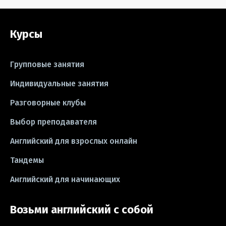
#grammar
#writing
#упражнения
Курсы
#песни
#идиомы
#лайфхаки
#тесты
#книги
#instagram
Групповые занятия
#школа
#игры
#business letter
Индивидуальные занятия
Разговорные клубы
#CV
#резюме
#modal verbs
Выбор преподавателя
#idioms
#эссе
#эссе
Английский для взрослых онлайн
#exam
Тандемы
Английский для начинающих
Возьми английский с собой