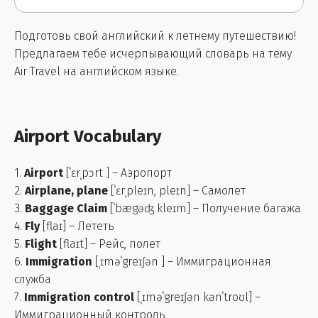
Подготовь свой английский к летнему путешествию!
Предлагаем тебе исчерпывающий словарь на тему
Air Travel на английском языке.
Airport Vocabulary
1.
Airport
[ˈɛrˌpɔrt ] – Аэропорт
2.
Airplane, plane
[ˈɛrˌpleɪn, pleɪn] – Самолет
3.
Baggage Claim
[ˈbægəʤ kleɪm] – Получение багажа
4.
Fly
[flaɪ] – Лететь
5.
Flight
[flaɪt] – Рейс, полет
6.
Immigration
[ˌɪməˈgreɪʃən ] – Иммиграционная
служба
7.
Immigration control
[ˌɪməˈgreɪʃən kənˈtroʊl] –
Иммиграционный контроль