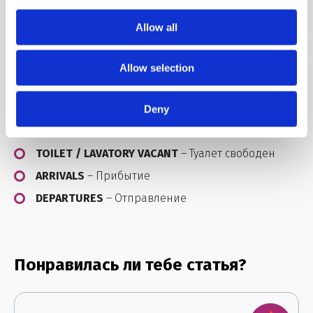
EMERGENCY EXIT
– Аварийный выход
Allow all
FASTEN SEAT BELTS
– Застегните ремни
безопасности
Allow selection
FLUSH
– Смыть воду (в туалете)
STAFF ONLY
– Только для персонала
Deny
TOILET / LAVATORY OCCUPIED
– Туалет занят
TOILET / LAVATORY VACANT
– Туалет свободен
ARRIVALS
– Прибытие
DEPARTURES
– Отправление
Понравилась ли тебе статья?