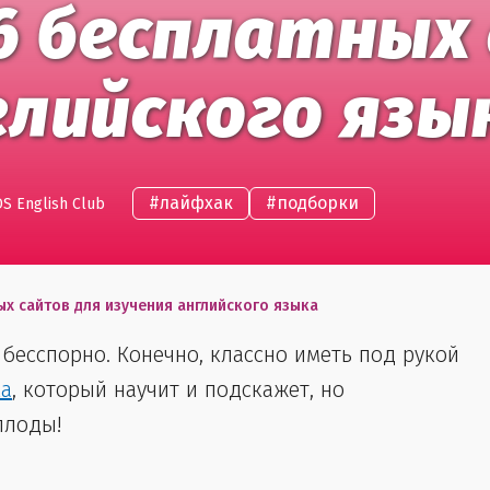
 6 бесплатных
глийского язы
#
лайфхак
#
подборки
S English Club
ных сайтов для изучения английского языка
 бесспорно. Конечно, клаcсно иметь под рукой
ка
, который научит и подскажет, но
 плоды!