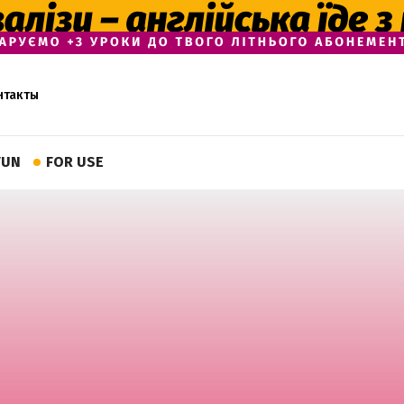
нтакты
FUN
FOR USE