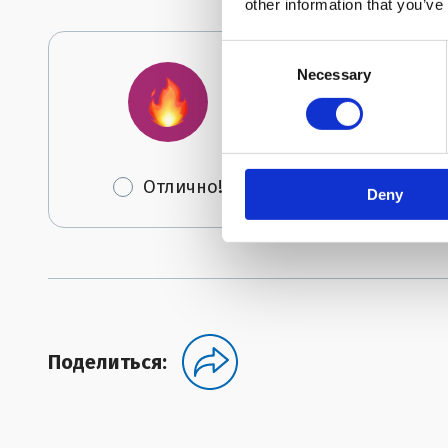
other information that you’ve
Consent
Necessary
Selection
Отлично!
Мо
Deny
Поделиться: