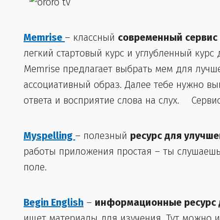
Memrise
– классный
современный сервис
легкий стартовый курс и углубленный курс
Memrise предлагает выбрать мем для лучш
ассоциативный образ. Далее тебе нужно в
ответа и восприятие слова на слух. Серви
Myspelling
– полезный
ресурс для улучш
работы приложения простая – ты слушаешь
поле.
Begin English
–
информационные ресурс д
ищет материалы для изучения. Тут можно 