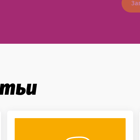
За
атьи