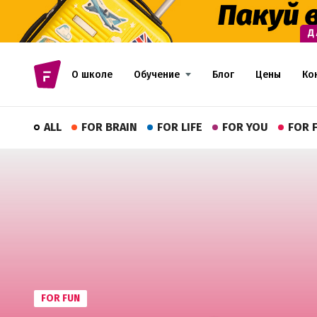
О школе
Обучение
Блог
Цены
Ко
ALL
FOR BRAIN
FOR LIFE
FOR YOU
FOR 
FOR FUN