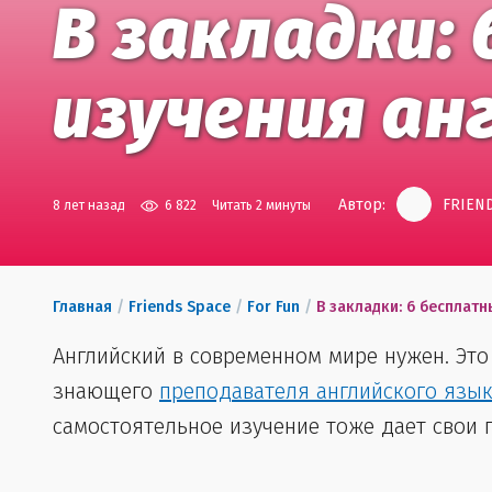
В закладки:
изучения ан
Автор:
FRIEND
8 лет назад
6 822
Читать 2 минуты
Главная
/
Friends Space
/
For Fun
/
В закладки: 6 бесплат
Английский в современном мире нужен. Это
знающего
преподавателя английского язы
самостоятельное изучение тоже дает свои