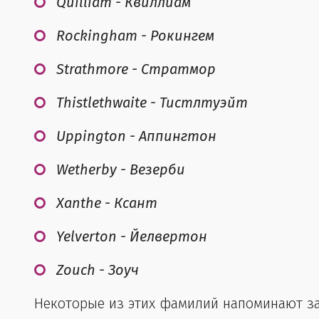
Quilliam - Квиллиам
Rockingham - Рокингем
Strathmore - Стратмор
Thistlethwaite - Тистлтуэйт
Uppington - Аппингтон
Wetherby - Везерби
Xanthe - Ксант
Yelverton - Йелвертон
Zouch - Зоуч
Некоторые из этих фамилий напоминают зак