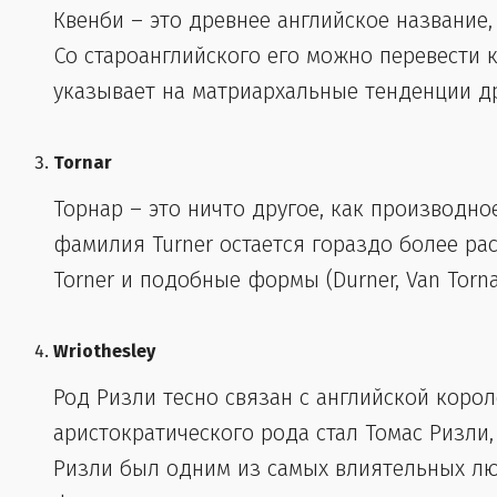
Квенби – это древнее английское название,
Со староанглийского его можно перевести к
указывает на матриархальные тенденции др
Tornar
Торнар – это ничто другое, как производное
фамилия Turner остается гораздо более ра
Torner и подобные формы (Durner, Van Tornar 
Wriothesley
Род Ризли тесно связан с английской коро
аристократического рода стал Томас Ризли
Ризли был одним из самых влиятельных лю