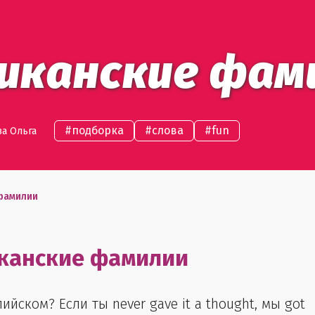
риканские фам
#
подборка
#
слова
#
fun
ва Ольга
фамилии
канские фамилии
ском? Если ты never gave it a thought, мы got