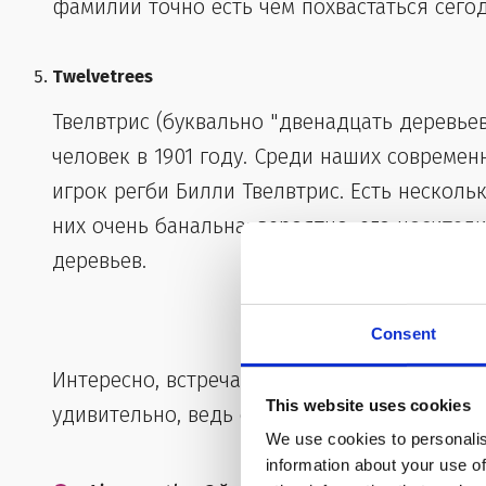
фамилии точно есть чем похвастаться сегод
Twelvetrees
Твелвтрис (буквально "двенадцать деревье
человек в 1901 году. Среди наших совреме
игрок регби Билли Твелвтрис. Есть нескол
них очень банальна: вероятно, его носител
деревьев.
Самые редкие 
Consent
Интересно, встречалась ли тебе когда-нибуд
This website uses cookies
удивительно, ведь они очень малоизвестны
We use cookies to personalis
information about your use of