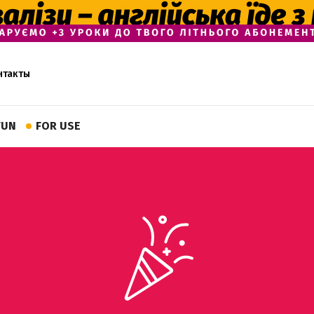
нтакты
FUN
FOR USE