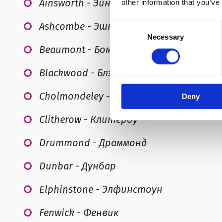
Ainsworth - Эйнсворт
other information that you’ve
Ashcombe - Эшкомб
Consent
Necessary
Selection
Beaumont - Бомон
Blackwood - Блэквуд
Cholmondeley - Чолмондли
Deny
Clitherow - Клитероу
Drummond - Драммонд
Dunbar - Дунбар
Elphinstone - Элфинстоун
Fenwick - Фенвик