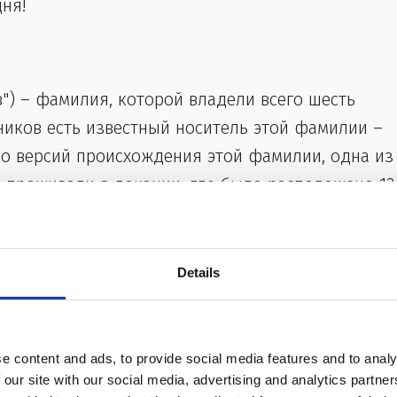
ня!
в") – фамилия, которой владели всего шесть
нников есть известный носитель этой фамилии –
ько версий происхождения этой фамилии, одна из
и проживали в локации, где было расположено 12
фамилии американцев
Details
ь хоть одна из этих фамилий? Если нет, это и не
:
e content and ads, to provide social media features and to analy
 our site with our social media, advertising and analytics partn