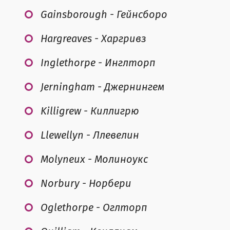
Gainsborough - Гейнсборо
Hargreaves - Харгривз
Inglethorpe - Инглторп
Jerningham - Джернингем
Killigrew - Киллигрю
Llewellyn - Ллевелин
Molyneux - Молиноукс
Norbury - Норбери
Oglethorpe - Оглторп