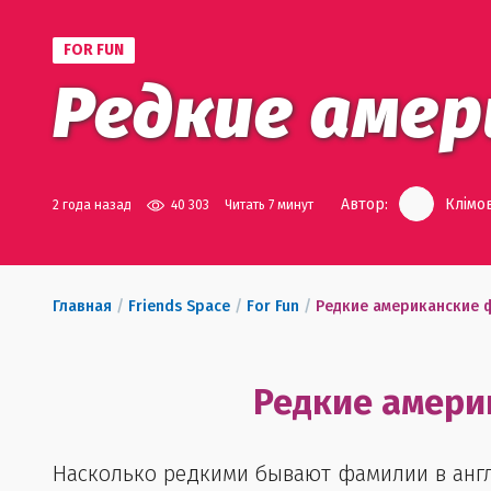
FOR FUN
Редкие аме
Автор:
Клімо
2 года назад
40 303
Читать 7 минут
Главная
/
Friends Space
/
For Fun
/
Редкие американские 
Редкие амери
Насколько редкими бывают фамилии в англий