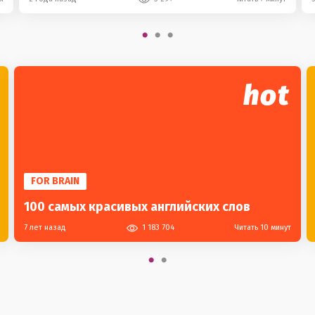
hot
FOR BRAIN
100 самых красивых английских слов
7 лет назад
1 183 704
Читать 10 минут