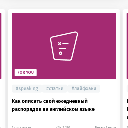
FOR YOU
#
speaking
#
статьи
#
лайфхаки
Как описать свой ежедневный
распорядок на английском языке
ы
2 года назад
3 297
Читать 7 минут