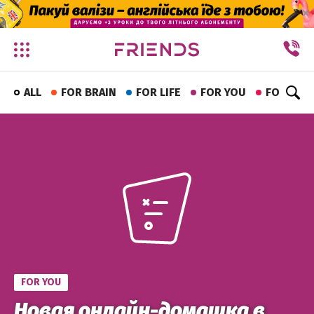
✕
ALL
FOR BRAIN
FOR LIFE
FOR YOU
FOR FUN
FOR YOU
Новая онлайн-домашка в