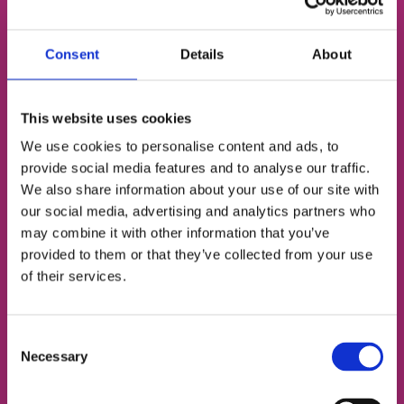
Consent
Details
About
Бесплатный пробный
урок английского
This website uses cookies
We use cookies to personalise content and ads, to
Определим твой уровень
provide social media features and to analyse our traffic.
We also share information about your use of our site with
Подберём подходящий тип занятий
our social media, advertising and analytics partners who
may combine it with other information that you’ve
Познакомим с твоим будущим френд-
provided to them or that they’ve collected from your use
тичером
of their services.
ИМЯ
Consent
Necessary
Selection
НОМЕР ТЕЛЕФОНА