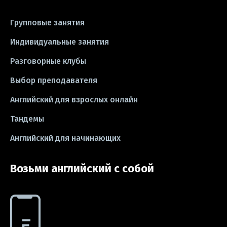
#тесты
#книги
#instagram
Групповые занятия
#школа
#игры
#business letter
Индивидуальные занятия
Разговорные клубы
#CV
#резюме
#modal verbs
Выбор преподавателя
#idioms
#эссе
#эссе
Английский для взрослых онлайн
#exam
Тандемы
Английский для начинающих
Возьми английский с собой