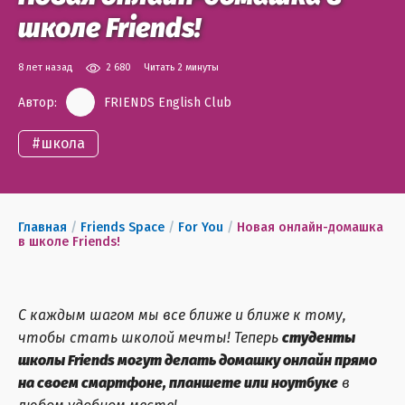
школе Friends!
8 лет назад
2 680
Читать 2 минуты
Автор:
FRIENDS English Club
#
школа
Главная
/
Friends Space
/
For You
/
Новая онлайн-домашка
в школе Friends!
С каждым шагом мы все ближе и ближе к тому,
чтобы стать школой мечты! Теперь
студенты
школы Friends могут делать домашку онлайн прямо
на своем смартфоне, планшете или ноутбуке
в