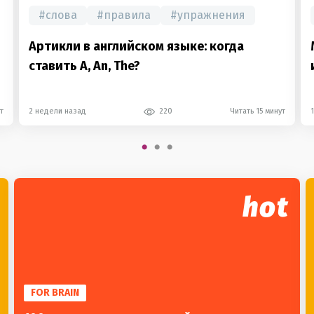
#
слова
#
правила
#
упражнения
Артикли в английском языке: когда
ставить A, An, The?
т
2 недели назад
220
Читать 15 минут
hot
FOR BRAIN