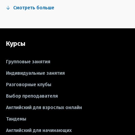
#fun
#тест
#инстаграм
Смотреть больше
#сериалы
#видео
#правила
#grammar
#writing
#упражнения
Курсы
#песни
#идиомы
#лайфхаки
#тесты
#книги
#instagram
Групповые занятия
#школа
#игры
#business letter
Индивидуальные занятия
Разговорные клубы
#CV
#резюме
#modal verbs
Выбор преподавателя
#idioms
#эссе
#эссе
Английский для взрослых онлайн
#exam
Тандемы
Английский для начинающих