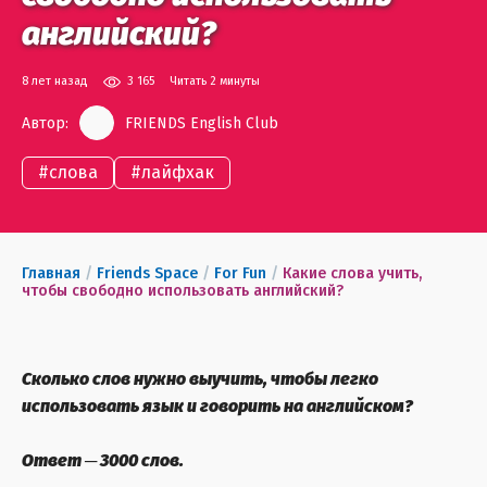
английский?
8 лет назад
3 165
Читать 2 минуты
Автор:
FRIENDS English Club
#
слова
#
лайфхак
Главная
/
Friends Space
/
For Fun
/
Какие слова учить,
чтобы свободно использовать английский?
Сколько слов нужно выучить, чтобы легко
использовать язык и говорить на английском?
Ответ ─ 3000 слов.