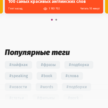
100 самых красивых английских слов
7 лет назад
1 183 702
Читать 10 минут
Популярные теги
#лайфхак
#фразы
#подборка
#speaking
#book
#слова
#новости
#words
#подборки
#статьи
#фильмы
#work