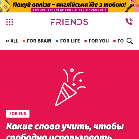
✕
ALL
FOR BRAIN
FOR LIFE
FOR YOU
FOR FUN
FOR FUN
Какие слова учить, чтобы
свободно использовать