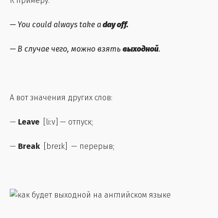
К примеру:
—
You could always take a
day off.
—
В случае чего, можно взять
выходной
.
А вот значения других слов:
—
Leave
[liːv] — отпуск;
—
Break
[breɪk] — перерыв;