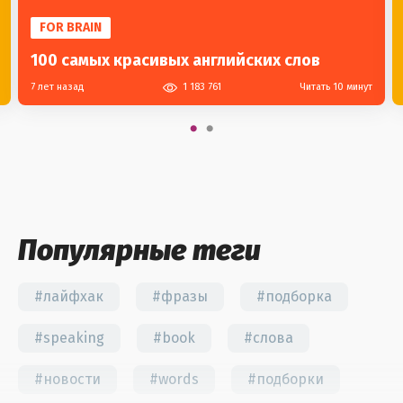
FOR BRAIN
100 самых красивых английских слов
7 лет назад
1 183 761
Читать 10 минут
Популярные теги
#лайфхак
#фразы
#подборка
#speaking
#book
#слова
#новости
#words
#подборки