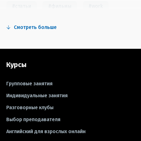
#статьи
#фильмы
#work
#fun
#тест
#инстаграм
Смотреть больше
#сериалы
#видео
#правила
#grammar
#writing
#упражнения
Курсы
#песни
#идиомы
#лайфхаки
#тесты
#книги
#instagram
Групповые занятия
#школа
#игры
#business letter
Индивидуальные занятия
Разговорные клубы
#CV
#резюме
#modal verbs
Выбор преподавателя
#idioms
#эссе
#эссе
Английский для взрослых онлайн
#exam