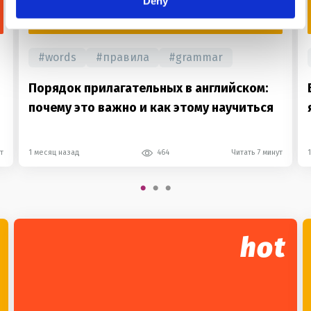
Deny
FOR USE
#
words
#
правила
#
grammar
Порядок прилагательных в английском:
почему это важно и как этому научиться
т
1 месяц назад
464
Читать 7 минут
hot