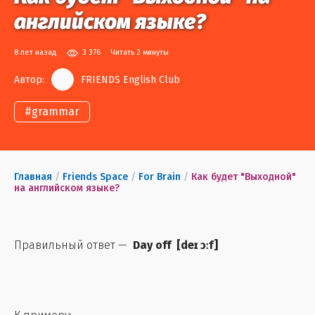
английском языке?
8 лет назад
3 376
Читать 2 минуты
Автор:
FRIENDS English Club
#
grammar
Главная
/
Friends Space
/
For Brain
/
Как будет "Выходной"
на английском языке?
Правильный ответ —
Day off
[
deɪ ɔːf
]