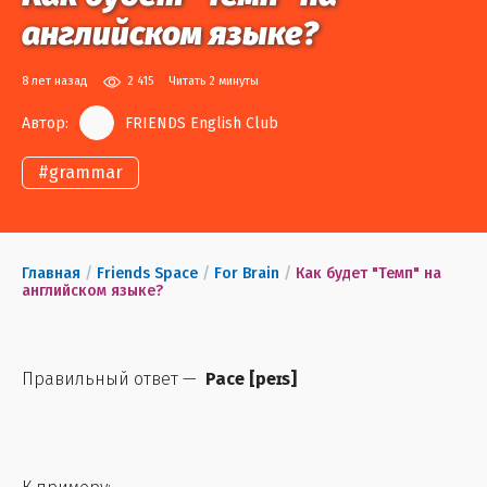
английском языке?
8 лет назад
2 415
Читать 2 минуты
Автор:
FRIENDS English Club
#
grammar
Главная
/
Friends Space
/
For Brain
/
Как будет "Темп" на
английском языке?
Правильный ответ —
Pace [
peɪs
]