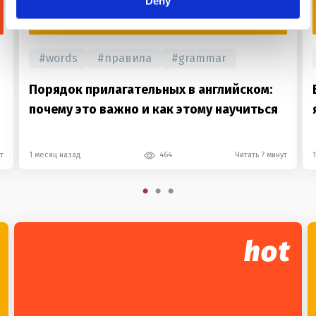
Deny
FOR USE
#
words
#
правила
#
grammar
Порядок прилагательных в английском:
почему это важно и как этому научиться
т
1 месяц назад
464
Читать 7 минут
hot