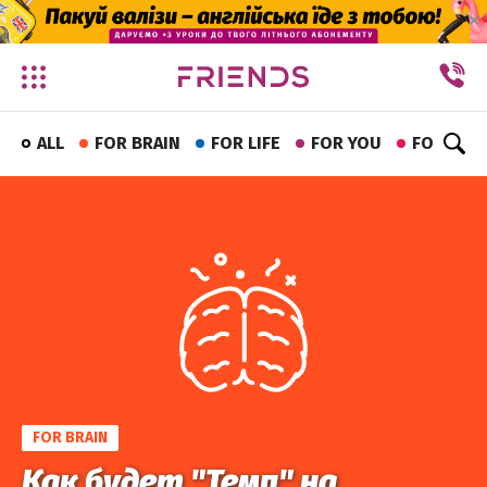
✕
ALL
FOR BRAIN
FOR LIFE
FOR YOU
FOR FUN
FOR BRAIN
Как будет "Темп" на