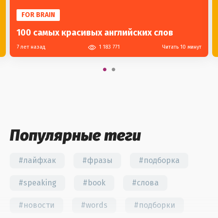
FOR BRAIN
100 самых красивых английских слов
7 лет назад
1 183 771
Читать 10 минут
Популярные теги
#лайфхак
#фразы
#подборка
#speaking
#book
#слова
#новости
#words
#подборки