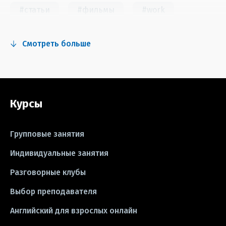
#статьи
#фильмы
#work
#fun
#тест
#инстаграм
Смотреть больше
#сериалы
#видео
#правила
#grammar
#writing
#упражнения
Курсы
#песни
#идиомы
#лайфхаки
#тесты
#книги
#instagram
Групповые занятия
#школа
#игры
#business letter
Индивидуальные занятия
Разговорные клубы
#CV
#резюме
#modal verbs
Выбор преподавателя
#idioms
#эссе
#эссе
Английский для взрослых онлайн
#exam