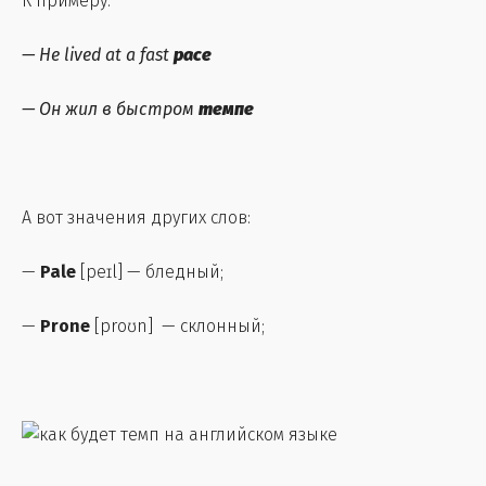
К примеру:
—
He lived at a fast
pace
—
Он жил в быстром
темпе
А вот значения других слов:
—
Pale
[peɪl] — бледный;
—
Prone
[proʊn] — склонный;