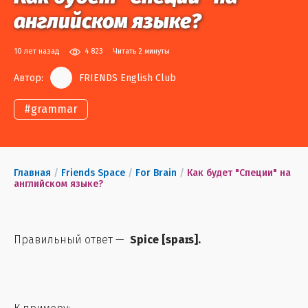
английском языке?
10 лет назад
4 823
Читать 2 минуты
Автор:
FRIENDS English Club
#
grammar
Главная
/
Friends Space
/
For Brain
/
Как будет "Специи" на
английском языке?
Правильный ответ —
Spice
[
spaɪs
].