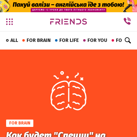
✕
ALL
FOR BRAIN
FOR LIFE
FOR YOU
FOR FUN
FOR BRAIN
Как будет "Специи" на