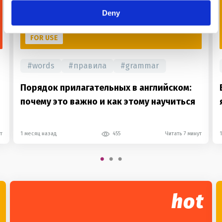
Deny
FOR USE
#
words
#
правила
#
grammar
Порядок прилагательных в английском:
почему это важно и как этому научиться
т
1 месяц назад
455
Читать 7 минут
hot