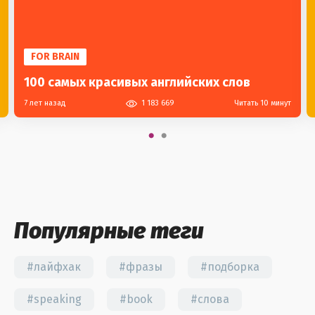
FOR BRAIN
100 самых красивых английских слов
7 лет назад
1 183 669
Читать 10 минут
Популярные теги
#лайфхак
#фразы
#подборка
#speaking
#book
#слова