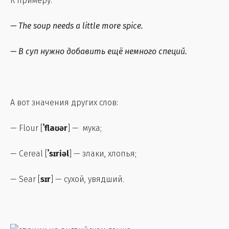
К примеру:
—
The soup needs a little more spice.
—
В суп нужно добавить ещё немного специй.
А вот значения других слов:
— Flour [
ˈflaʊər
] — мука;
— Cereal [
ˈsɪriəl
] — злаки, хлопья;
— Sear [
sɪr
] — сухой, увядший.