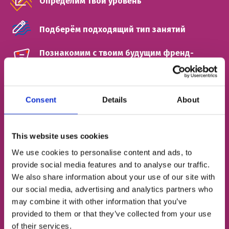
Определим твой уровень
Подберём подходящий тип занятий
Познакомим с твоим будущим френд-
тичером
ИМЯ
Consent
Details
About
НОМЕР ТЕЛЕФОНА
This website uses cookies
We use cookies to personalise content and ads, to
provide social media features and to analyse our traffic.
We also share information about your use of our site with
ЭЛЕКТРОННАЯ ПОЧТА
our social media, advertising and analytics partners who
may combine it with other information that you’ve
provided to them or that they’ve collected from your use
of their services.
Согласен с
политикой конфиденциальности