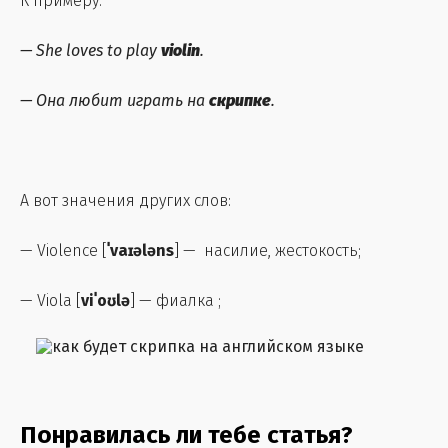
К примеру:
—
She loves to play
violin
.
—
Она любит играть на
скрипке
.
А вот значения других слов:
— Violence [
ˈvaɪələns
] — насилие, жестокость;
— Viola [
viˈoʊlə
] — фиалка ;
Понравилась ли тебе статья?