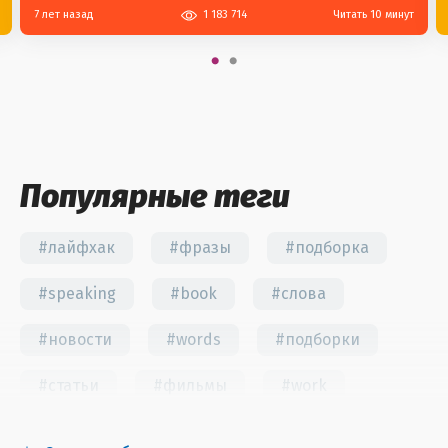
7 лет назад
1 183 714
Читать 10 минут
Популярные теги
#лайфхак
#фразы
#подборка
#speaking
#book
#слова
#новости
#words
#подборки
#статьи
#фильмы
#work
#fun
#тест
#инстаграм