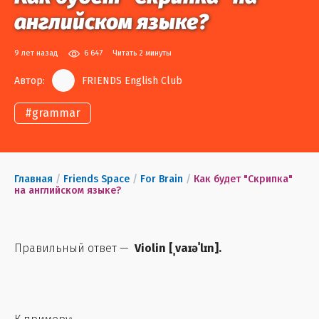
английском языке?
9 лет назад
6 647
Читать 2 минуты
Автор:
FRIENDS English Club
#
grammar
Главная
/
Friends Space
/
For Brain
/
Как будет "Скрипка"
на английском языке?
Правильный ответ —
Violin
[
ˌvaɪəˈlɪn
].