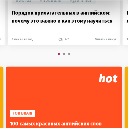
#
words
#
правила
#
grammar
Порядок прилагательных в английском:
почему это важно и как этому научиться
т
1 месяц назад
461
Читать 7 минут
hot
FOR BRAIN
100 самых красивых английских слов