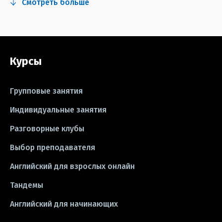
Смотреть больше
#сериалы
#видео
#правила
#grammar
#writing
#упражнения
Курсы
#песни
#идиомы
#лайфхаки
#тесты
#книги
#instagram
Групповые занятия
#школа
#игры
#business letter
Индивидуальные занятия
Разговорные клубы
#CV
#резюме
#modal verbs
Выбор преподавателя
#idioms
#эссе
#эссе
Английский для взрослых онлайн
#exam
Тандемы
Английский для начинающих