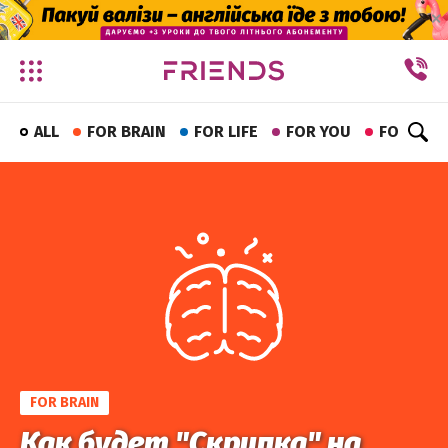
✕
ALL
FOR BRAIN
FOR LIFE
FOR YOU
FOR FUN
FOR BRAIN
Как будет "Скрипка" на