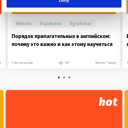
Deny
FOR USE
#
words
#
правила
#
grammar
Порядок прилагательных в английском:
почему это важно и как этому научиться
т
1 месяц назад
457
Читать 7 минут
hot