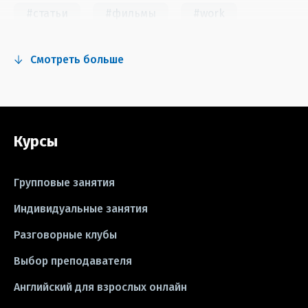
#статьи
#фильмы
#work
#fun
#тест
#инстаграм
Смотреть больше
#сериалы
#видео
#правила
#grammar
#writing
#упражнения
Курсы
#песни
#идиомы
#лайфхаки
#тесты
#книги
#instagram
Групповые занятия
#школа
#игры
#business letter
Индивидуальные занятия
Разговорные клубы
#CV
#резюме
#modal verbs
Выбор преподавателя
#idioms
#эссе
#эссе
Английский для взрослых онлайн
#exam