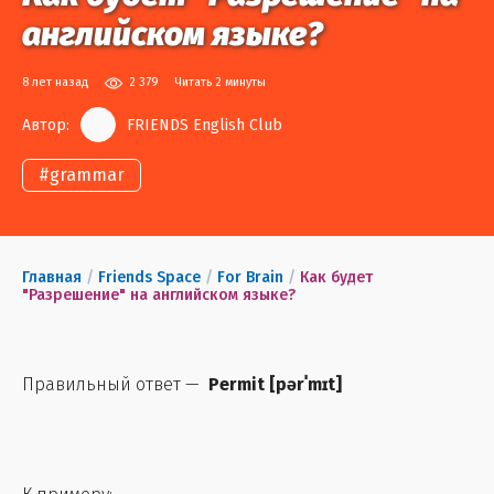
английском языке?
8 лет назад
2 379
Читать 2 минуты
Автор:
FRIENDS English Club
#
grammar
Главная
/
Friends Space
/
For Brain
/
Как будет
"Разрешение" на английском языке?
Правильный ответ —
Permit
[
pərˈmɪt
]