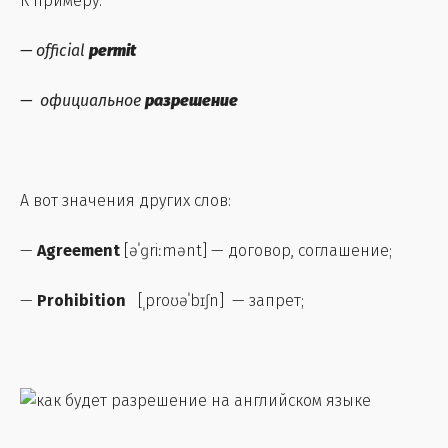
К примеру:
—
official
permit
— официальное
разрешение
А вот значения других слов:
—
Agreement
[əˈɡriːmənt] — договор, соглашение;
—
Prohibition
[ˌproʊəˈbɪʃn] — запрет;