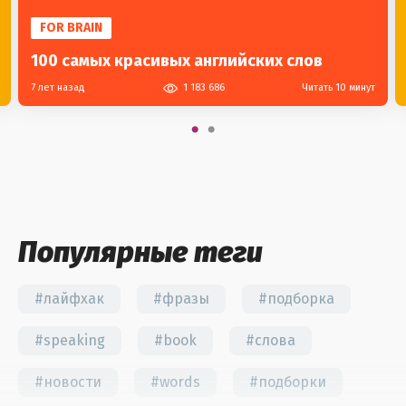
FOR BRAIN
100 самых красивых английских слов
7 лет назад
1 183 686
Читать 10 минут
Популярные теги
#лайфхак
#фразы
#подборка
#speaking
#book
#слова
#новости
#words
#подборки