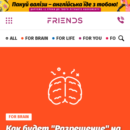
✕
ALL
FOR BRAIN
FOR LIFE
FOR YOU
FOR FUN
FOR BRAIN
Как будет "Разрешение" на