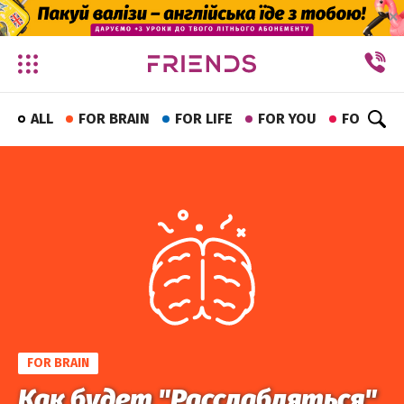
✕
ALL
FOR BRAIN
FOR LIFE
FOR YOU
FOR FUN
FOR BRAIN
Как будет "Расслабляться"