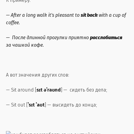
К примеру:
— A
fter a long walk it's pleasant to
sit back
with a cup of
coffee.
— После длинной прогулки приятно
расслабиться
за чашкой кофе.
А вот значения других слов:
— Sit around [
sɪt əˈraʊnd
] — сидеть без дела;
— Sit out [
ˈsɪt ˈaʊt
] — высидеть до конца;