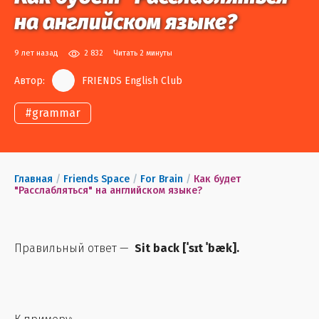
на английском языке?
9 лет назад
2 832
Читать 2 минуты
Автор:
FRIENDS English Club
#
grammar
Главная
/
Friends Space
/
For Brain
/
Как будет
"Расслабляться" на английском языке?
Правильный ответ —
Sit back
[
ˈsɪt ˈbæk
].