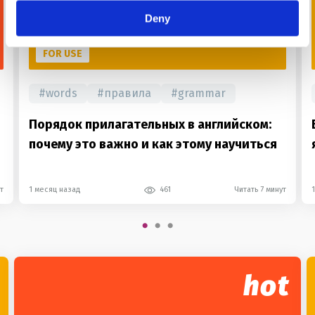
Deny
FOR USE
#
words
#
правила
#
grammar
Порядок прилагательных в английском:
почему это важно и как этому научиться
т
1 месяц назад
461
Читать 7 минут
hot