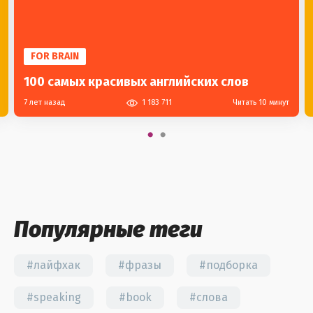
FOR BRAIN
100 самых красивых английских слов
7 лет назад
1 183 711
Читать 10 минут
Популярные теги
#лайфхак
#фразы
#подборка
#speaking
#book
#слова