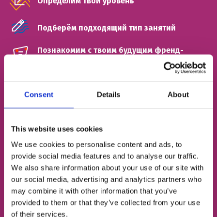
Определим твой уровень
Подберём подходящий тип занятий
Познакомим с твоим будущим френд-
тичером
ИМЯ
Consent
Details
About
НОМЕР ТЕЛЕФОНА
This website uses cookies
We use cookies to personalise content and ads, to
provide social media features and to analyse our traffic.
We also share information about your use of our site with
ЭЛЕКТРОННАЯ ПОЧТА
our social media, advertising and analytics partners who
may combine it with other information that you’ve
provided to them or that they’ve collected from your use
of their services.
Согласен с
политикой конфиденциальности