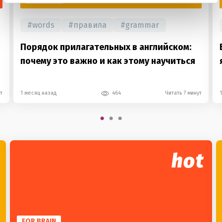
#
words
#
правила
#
grammar
Порядок прилагательных в английском:
почему это важно и как этому научиться
т
1 месяц назад
464
Читать 7 минут
hot
FOR BRAIN