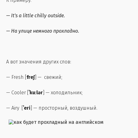
К примеру:
—
It's a little chilly outside.
—
На улице немного прохладно.
А вот значения других слов:
— Fresh [
freʃ
] — свежий;
— Cooler [
ˈkuːlər
] — холодильник;
— Airy [
ˈeri
] — просторный, воздушный.