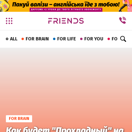
✕
ALL
FOR BRAIN
FOR LIFE
FOR YOU
FOR FUN
FOR BRAIN
Как будет "Прохладный" на