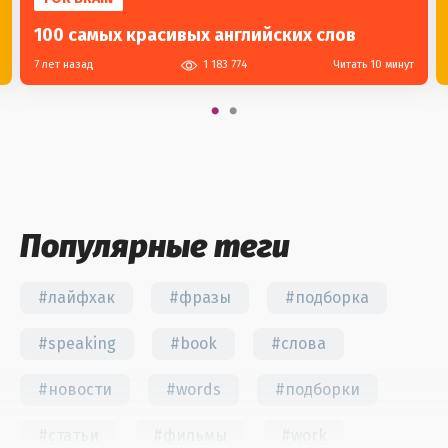
100 самых красивых английских слов
7 лет назад
1 183 774
Читать 10 минут
Популярные теги
#лайфхак
#фразы
#подборка
#speaking
#book
#слова
#новости
#words
#подборки
#статьи
#фильмы
#work