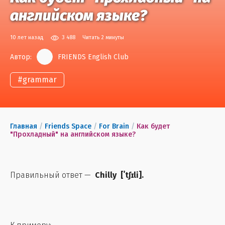
английском языке?
10 лет назад
3 488
Читать 2 минуты
Автор:
FRIENDS English Club
#
grammar
Главная
/
Friends Space
/
For Brain
/
Как будет
"Прохладный" на английском языке?
Правильный ответ —
Chilly
[
ˈtʃɪli
].