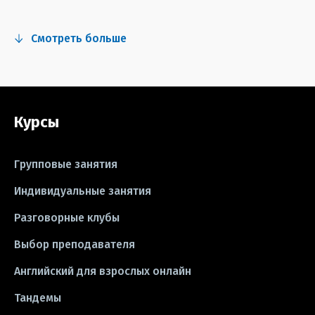
#fun
#тест
#инстаграм
Смотреть больше
#сериалы
#видео
#правила
#grammar
#writing
#упражнения
Курсы
#песни
#идиомы
#лайфхаки
#тесты
#книги
#instagram
Групповые занятия
#школа
#игры
#business letter
Индивидуальные занятия
Разговорные клубы
#CV
#резюме
#modal verbs
Выбор преподавателя
#idioms
#эссе
#эссе
Английский для взрослых онлайн
#exam
Тандемы