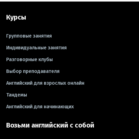
#grammar
#writing
#упражнения
Курсы
#песни
#идиомы
#лайфхаки
#тесты
#книги
#instagram
Групповые занятия
#школа
#игры
#business letter
Индивидуальные занятия
Разговорные клубы
#CV
#резюме
#modal verbs
Выбор преподавателя
#idioms
#эссе
#эссе
Английский для взрослых онлайн
#exam
Тандемы
Английский для начинающих
Возьми английский с собой