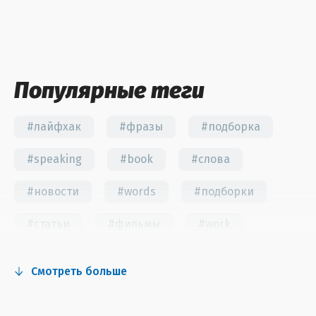
Популярные теги
#лайфхак
#фразы
#подборка
#speaking
#book
#слова
#новости
#words
#подборки
#статьи
#фильмы
#work
#fun
#тест
#инстаграм
Смотреть больше
#сериалы
#видео
#правила