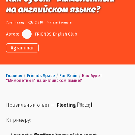
на английском языке?
7 лет назад
2 210
Читать 2 минуты
Автор:
FRIENDS English Club
#
grammar
Главная
/
Friends Space
/
For Brain
/
Как будет
"Мимолетный" на английском языке?
Правильный ответ —
Fleeting
[
ˈfliːtɪŋ
]
К примеру: