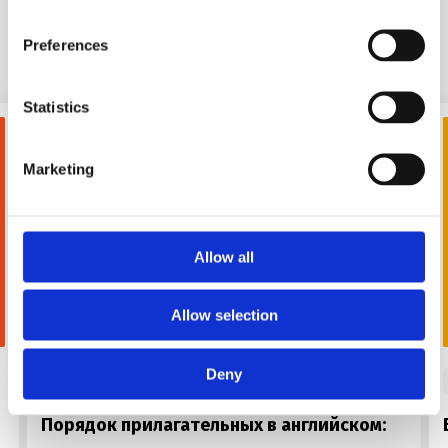
Похожие статьи
Preferences
Statistics
Marketing
Allow all
Allow selection
FOR USE
Deny
#
words
#
правила
#
grammar
Порядок прилагательных в английском: