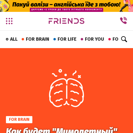
✕
ALL
FOR BRAIN
FOR LIFE
FOR YOU
FOR FUN
FOR BRAIN
Как будет "Мимолетный"