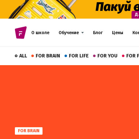
О школе
Обучение
Блог
Цены
Ко
ALL
FOR BRAIN
FOR LIFE
FOR YOU
FOR 
FOR BRAIN