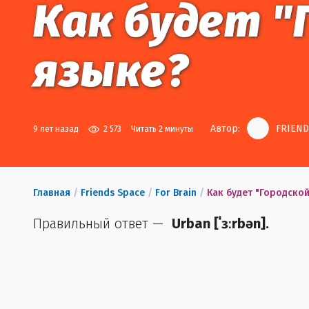
Как будет "
языке?
Автор:
FRIEND
9 лет назад
2 573
Читать 2 минуты
Главная
/
Friends Space
/
For Brain
/
Как будет "Городской
Правильный ответ —
Urban
[
ˈɜːrbən
].