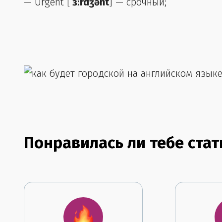
— Urgent [
ˈɜːrdʒənt
] — срочный;
Понравилась ли тебе стат