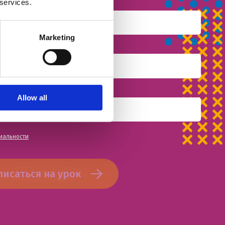
 services.
Marketing
Allow all
иальности
писаться на урок