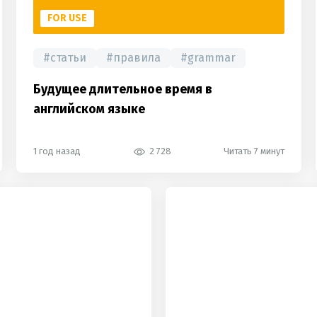
FOR USE
#
статьи
#
правила
#
grammar
Будущее длительное время в
английском языке
1 год назад
2 728
Читать 7 минут
hot