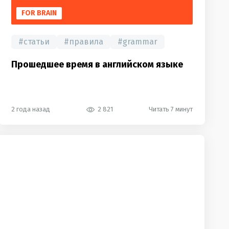
FOR BRAIN
#
статьи
#
правила
#
grammar
Прошедшее время в английском языке
2 года назад
2 821
Читать 7 минут
last