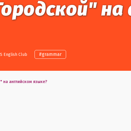
Городской" на
#
grammar
S English Club
" на английском языке?