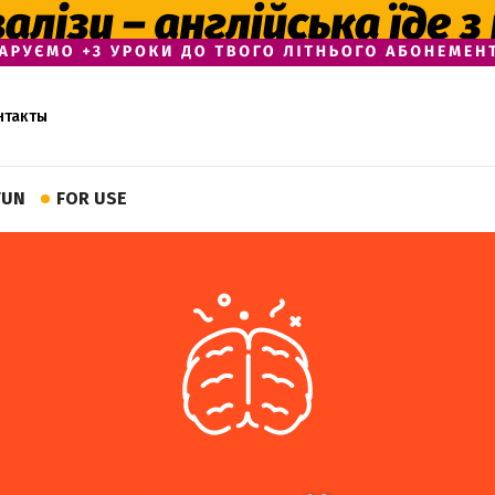
нтакты
FUN
FOR USE