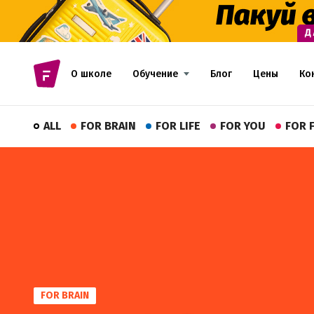
О школе
Обучение
Блог
Цены
Ко
ALL
FOR BRAIN
FOR LIFE
FOR YOU
FOR 
FOR BRAIN