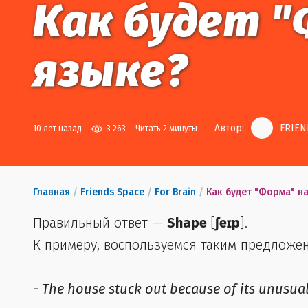
Как будет "
языке?
Автор:
FRIEN
10 лет назад
3 263
Читать 2 минуты
Главная
/
Friends Space
/
For Brain
/
Как будет "Форма" н
Правильный ответ —
Shape
[
ʃeɪp
].
К примеру, воспользуемся таким предложе
-
The house stuck out because of its unusua