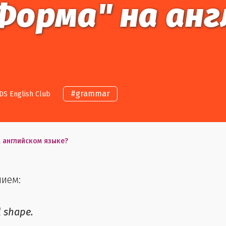
Форма" на ан
#
grammar
DS English Club
а английском языке?
нием:
l shape.