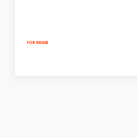
FOR BRAIN
100 самых красивых английских слов
7 лет назад
1 183 625
Читать 10 минут