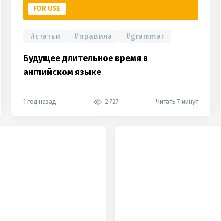
FOR USE
#
статьи
#
правила
#
grammar
Будущее длительное время в
английском языке
1 год назад
2 727
Читать 7 минут
hot