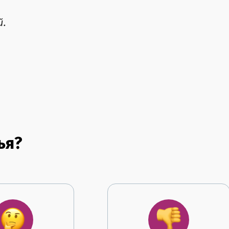
й.
ья?