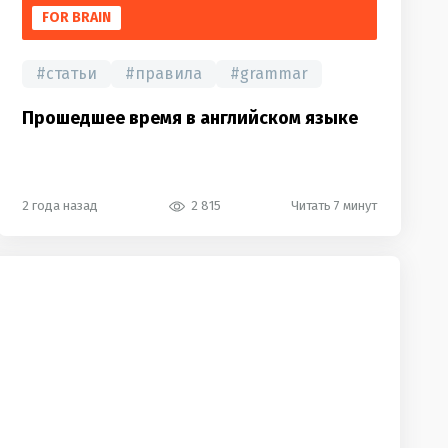
FOR BRAIN
#
статьи
#
правила
#
grammar
Прошедшее время в английском языке
2 года назад
2 815
Читать 7 минут
last