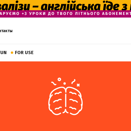
нтакты
FUN
FOR USE