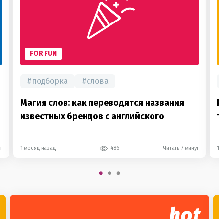
FOR FUN
#
подборка
#
слова
Магия слов: как переводятся названия
известных брендов с английского
т
1 месяц назад
486
Читать 7 минут
hot