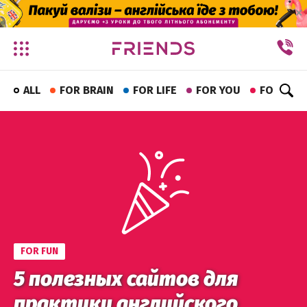
✕
ALL
FOR BRAIN
FOR LIFE
FOR YOU
FOR FUN
FOR FUN
5 полезных сайтов для
практики английского