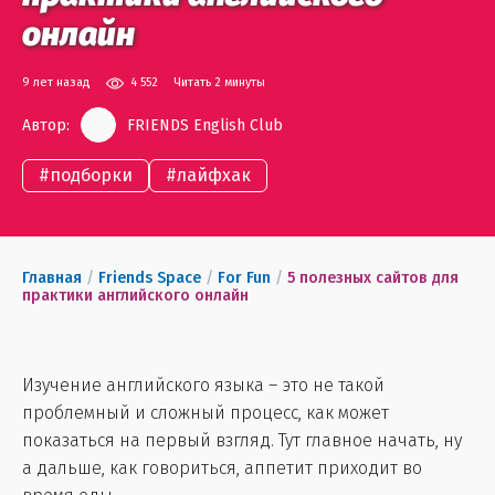
онлайн
9 лет назад
4 552
Читать 2 минуты
Автор:
FRIENDS English Club
#
подборки
#
лайфхак
Главная
/
Friends Space
/
For Fun
/
5 полезных сайтов для
практики английского онлайн
Изучение английского языка – это не такой
проблемный и сложный процесс, как может
показаться на первый взгляд. Тут главное начать, ну
а дальше, как говориться, аппетит приходит во