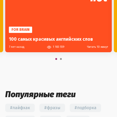
FOR BRAIN
100 самых красивых английских слов
7 лет назад
1 183 559
Читать 10 минут
Популярные теги
#лайфхак
#фразы
#подборка