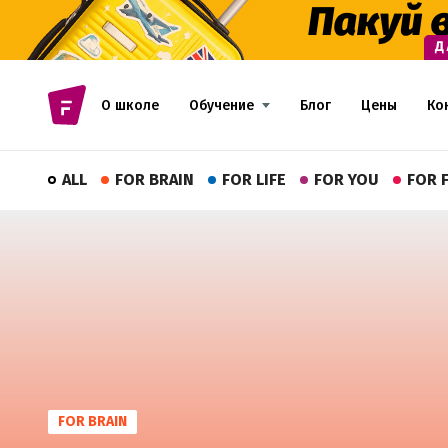
О школе
Обучение
Блог
Цены
Ко
ALL
FOR BRAIN
FOR LIFE
FOR YOU
FOR 
FOR BRAIN