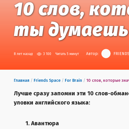
10 слов, ко
ты думаешь
Автор:
FRIENDS
8 лет назад
3 100
Читать 5 минут
Главная
/
Friends Space
/
For Brain
/
10 слов, которые зна
Лучше сразу запомни эти 10 слов-обман
уловки английского языка:
1. Авантюра