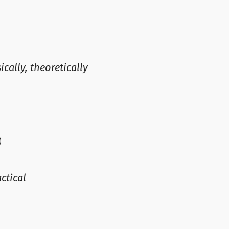
cally, theoretically
)
ctical