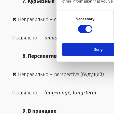
7. Курьезный
other information that you’ve
Consent
✖ Неправильно – curious
Necessary
Selection
Правильно –
amusing, odd, intriguing
Deny
8. Перспективный
✖ Неправильно – perspective (будущий)
Правильно –
long-range, long-term
9. В принципе