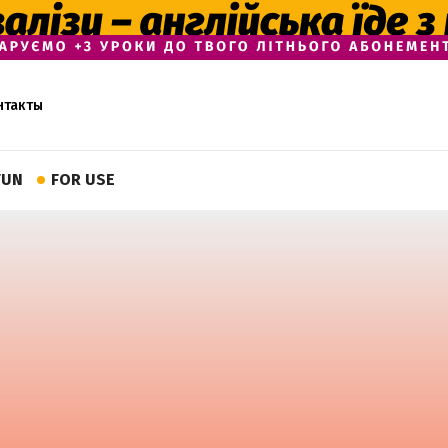
нтакты
FUN
FOR USE