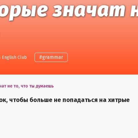
торые значат 
#
grammar
 English Club
чат не то, что ты думаешь
ок, чтобы больше не попадаться на хитрые