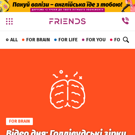
✕
ALL
FOR BRAIN
FOR LIFE
FOR YOU
FOR FUN
FOR BRAIN
Відео дня: Голлівудські зірки