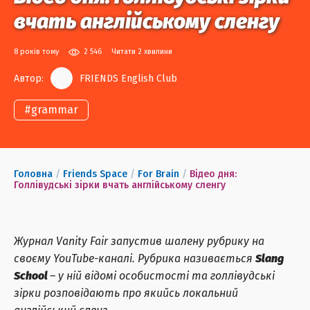
вчать англійському сленгу
8 років тому
2 546
Читати 2 хвилини
Автор:
FRIENDS English Club
#
grammar
Головна
/
Friends Space
/
For Brain
/
Відео дня:
Голлівудські зірки вчать англійському сленгу
Журнал Vanity Fair запустив шалену рубрику на
своєму YouTube-каналі. Рубрика називається
Slang
School
– у ній відомі особистості та голлівудські
зірки розповідають про якийсь локальний