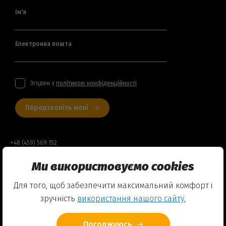
Ім'я
Електронна пошта
Згоден з
політикою конфіденційності
Передзвоніть мені
+48 (459) 569 152
Ми використовуємо cookies
Договір оферти
Для того, щоб забезпечити максимальний комфорт і
Політика конфіденційності
зручність
використання нашого сайту.
Використання Cookies
Погоджуюсь