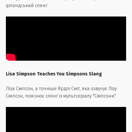
ірландський сленг.
Lisa Simpson Teaches You Simpsons Slang
Ліза Сімпсон, а точніше Ярдлі Сміт, яка озвучує Лізу
Сімпсон, пояснює сленг із мультсеріалу "Сімпсони".