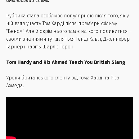
англійський сленг.
Рубрика стала особливо популярною після того, як у
ній взяв участь Том Харді після прем'єри фільму
"Веном". Але й окрім нього там є на кого подивитися –
своїми знаннями тут діляться Генді Кавіл, Дженніфер
Гарнер і навіть Шарліз Терон.
Tom Hardy and Riz Ahmed Teach You British Slang
Уроки британського сленгу від Тома Харді та Різа
Ахмеда.