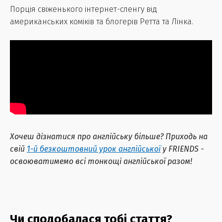
Порція свіженького інтернет-сленгу від
американських коміків та блогерів Ретта та Лінка.
Хочеш дізнатися про англійську більше? Приходь на
свій
1-й безкоштовний урок англійської
у FRIENDS -
освоюватимемо всі тонкощі англійської разом!
Чи сподобалася тобі стаття?