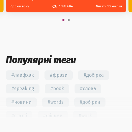
7 років тому
1 183 604
Читати 10 хвилин
Популярні теги
#лайфхак
#фрази
#добірка
#speaking
#book
#слова
#новини
#words
#добірки
#статті
#фільми
#work
#fun
#тест
#інстаграм