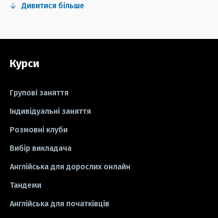
Дивитися більше
#серіали
#відео
#правила
#grammar
#writing
#вправи
Курси
#пісні
#ідіоми
#лайфхаки
#тести
#книги
#instagram
Групові заняття
#школа
#ігри
#business letter
Індивідуальні заняття
Розмовні клуби
#СV
#резюме
#modal verbs
Вибір викладача
#idioms
#есе
#есе
#exam
Англійська для дорослих онлайн
Тандеми
Англійська для початківців