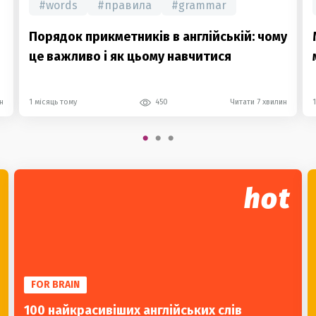
#
words
#
правила
#
grammar
Порядок прикметників в англійській: чому
це важливо і як цьому навчитися
н
1 місяць тому
450
Читати 7 хвилин
hot
FOR BRAIN
100 найкрасивіших англійських слів