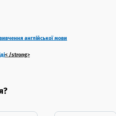
 вивчення англійської мови
ді
< /strong>
я?