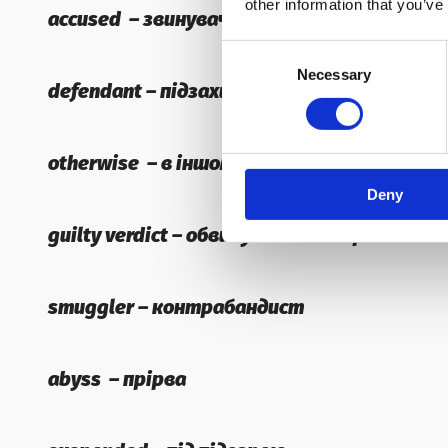
other information that you’ve
accused – звинувачений
Consent
Necessary
Selection
defendant – підзахисний
otherwise – в іншому випадку
Deny
guilty verdict – обвинувальний вирок
smuggler – контрабандист
abyss – прірва