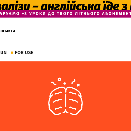
онтакти
FUN
FOR USE