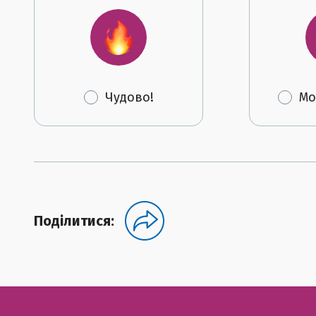
Чудово!
Мо
Поділитися: