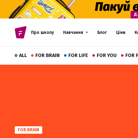
Про школу
Навчання
Блог
Ціни
К
ALL
FOR BRAIN
FOR LIFE
FOR YOU
FOR 
FOR BRAIN