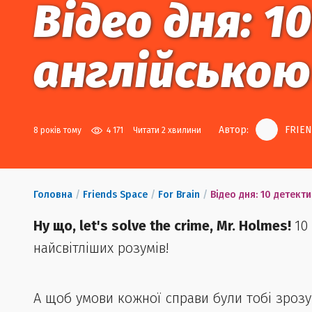
Відео дня: 
англійсько
Автор:
FRIEN
8 років тому
4 171
Читати 2 хвилини
Головна
/
Friends Space
/
For Brain
/
Відео дня: 10 детект
Ну що, let's solve the crime, Mr. Holmes!
10
найсвітліших розумів!
А щоб умови кожної справи були тобі зрозу