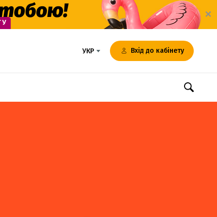
✕
Вхід до кабінету
УКР