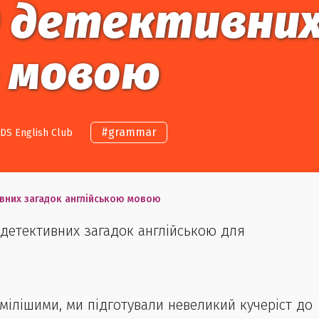
10 детективни
ю мовою
#
grammar
DS English Club
ивних загадок англійською мовою
 детективних загадок англійською для
мілішими, ми підготували невеликий кучеріст до