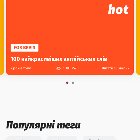
hot
FOR BRAIN
100 найкрасивіших англійських слів
7 років тому
1 183 752
Читати 10 хвилин
Популярні теги