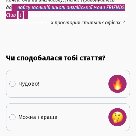
до
найсучаснішій школі англійської мови FRIENDS
Club
!
Набір відкритий, а наші круті вчителі вже
чекають на тебе в
х
просторих стильних офісах
?
Чи сподобалася тобі стаття?
Чудово!
Можна і краще