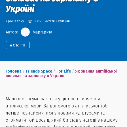
Україні
7 років тому
3 415
Читати 2 хвилини
Автор:
Маргарита
#
статті
Головна
/
Friends Space
/
For Life
/
Як знання англійської
впливає на зарплату в Україні
Мало хто засумнівається у цінності вивчення
англійської мови. За допомогою англійської тобі
легше познайомитися з новими культурами та
отримати той досвід, який би став у нагоді в нашому