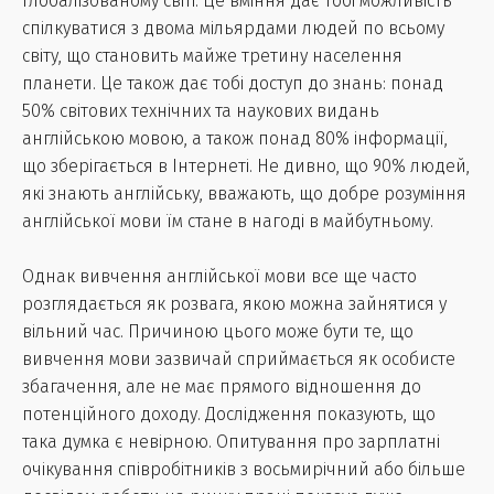
глобалізованому світі. Це вміння дає тобі можливість
спілкуватися з двома мільярдами людей по всьому
світу, що становить майже третину населення
планети. Це також дає тобі доступ до знань: понад
50% світових технічних та наукових видань
англійською мовою, а також понад 80% інформації,
що зберігається в Інтернеті. Не дивно, що 90% людей,
які знають англійську, вважають, що добре розуміння
англійської мови їм стане в нагоді в майбутньому.
Однак вивчення англійської мови все ще часто
розглядається як розвага, якою можна зайнятися у
вільний час. Причиною цього може бути те, що
вивчення мови зазвичай сприймається як особисте
збагачення, але не має прямого відношення до
потенційного доходу. Дослідження показують, що
така думка є невірною. Опитування про зарплатні
очікування співробітників з восьмирічний або більше