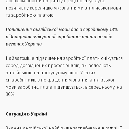
досвідом роботи на ринку праці показує дуже
позитивну кореляцію між знаннями англійської мови
та заробітною платою.
Поліпшення англійської мови дає в середньому 18%
підвищення очікуваної заробітної плати по всіх
регіонах України
.
Найвагоміше підвищення заробітної плати очікується
серед досвідчених професіоналів, які володіють
англійською на просунутому рівні. У таких
співробітників з покращенням знання англійської
мови заробітна плата підвищується, в середньому, на
30%.
Ситуація в Україні
Знання англійської найбільше затребуване в галузі IT