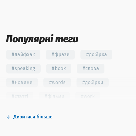
Популярні теги
#лайфхак
#фрази
#добірка
#speaking
#book
#слова
#новини
#words
#добірки
#статті
#фільми
#work
#fun
#тест
#інстаграм
Дивитися більше
#серіали
#відео
#правила