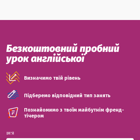
Безкоштовний пробний
урок англійської
Визначимо твій рівень
Підберемо відповідний тип занять
Познайомимо з твоїм майбутнім френд-
тічером
ІМ'Я