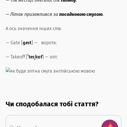
—
The Aircraft overshot the
runway
.
—
Літак приземлився за
посадковою смугою
.
А ось значення інших слів:
— Gate [
ɡeɪt
] — ворота;
— Takeoff [
ˈteɪˌkɒf
] — зліт;
Чи сподобалася тобі стаття?