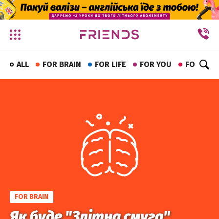
✕
ALL
FOR BRAIN
FOR LIFE
FOR YOU
FOR FUN
FOR BRAIN
Як буде "Злітна смуга"