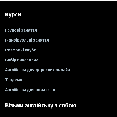
#grammar
#writing
#вправи
Курси
#пісні
#ідіоми
#лайфхаки
#тести
#книги
#instagram
Групові заняття
#школа
#ігри
#business letter
Індивідуальні заняття
Розмовні клуби
#СV
#резюме
#modal verbs
Вибір викладача
#idioms
#есе
#есе
#exam
Англійська для дорослих онлайн
Тандеми
Англійська для початківців
Візьми англійську з собою