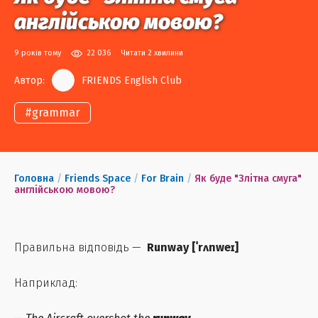
англійською мовою?
9 років тому
22 036
Читати 2 хвилини
Автор:
FRIENDS English Club
#
grammar
Головна
/
Friends Space
/
For Brain
/
Як буде "Злітна смуга"
англійською мовою?
Правильна відповідь —
Runway
[
ˈrʌnweɪ
]
Наприклад: