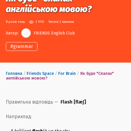
англійською мовою?
8 років тому
2 990
Читати 2 хвилини
Автор:
FRIENDS English Club
#
grammar
Головна
/
Friends Space
/
For Brain
/
Як буде "Спалах"
англійською мовою?
Правильна відповідь —
Flash
[
flæʃ
]
Наприклад: