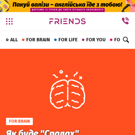
✕
ALL
FOR BRAIN
FOR LIFE
FOR YOU
FOR FUN
FOR BRAIN
Як буде "Спалах"