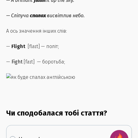
—
A brilliant
flash
lit up the sky.
—
Сліпуча
спалах
висвітлив небо.
А ось значення інших слів:
—
Flight
[flaɪt] — політ;
—
Fight
[faɪt] — боротьба;
Чи сподобалася тобі стаття?