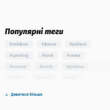
Популярні теги
#лайфхак
#фрази
#добірка
#speaking
#book
#слова
#новини
#words
#добірки
#статті
#фільми
#work
#fun
#тест
#інстаграм
Дивитися більше
#серіали
#відео
#правила