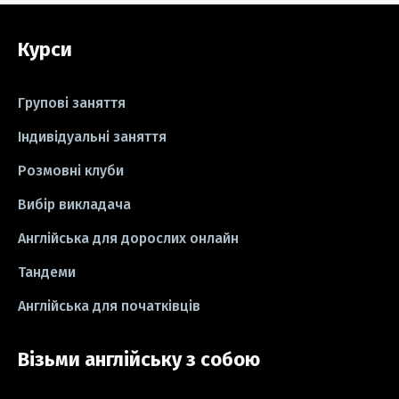
#grammar
#writing
#вправи
Курси
#пісні
#ідіоми
#лайфхаки
#тести
#книги
#instagram
Групові заняття
#школа
#ігри
#business letter
Індивідуальні заняття
Розмовні клуби
#СV
#резюме
#modal verbs
Вибір викладача
#idioms
#есе
#есе
#exam
Англійська для дорослих онлайн
Тандеми
Англійська для початківців
Візьми англійську з собою