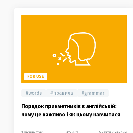
FOR USE
#
words
#
правила
#
grammar
Порядок прикметників в англійській:
чому це важливо і як цьому навчитися
1 місяць тому
461
Читати 7 хвилин