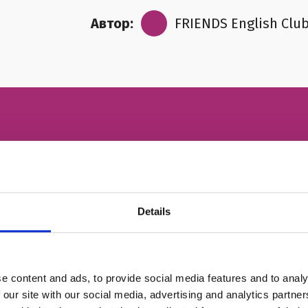
Автор:
FRIENDS English Clu
ний урок
ІМ'Я
Details
НОМЕР ТЕЛЕФОНУ
e content and ads, to provide social media features and to analy
ЕЛЕКТРОННА ПОШТА
 our site with our social media, advertising and analytics partn