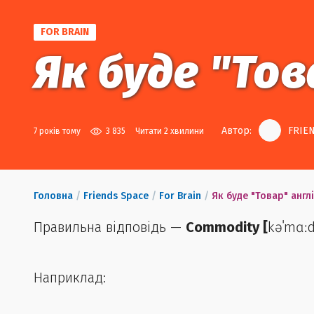
FOR BRAIN
Як буде "То
Автор:
FRIEN
7 років тому
3 835
Читати 2 хвилини
Головна
/
Friends Space
/
For Brain
/
Як буде "Товар" анг
Правильна відповідь —
Commodity
[
kəˈmɑːd
Наприклад: