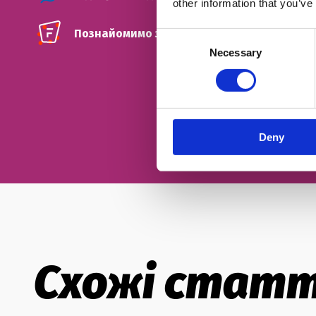
other information that you’ve
Познайомимо з твоїм майбутнім френд-ті
Consent
Necessary
Selection
Deny
Схожі статт