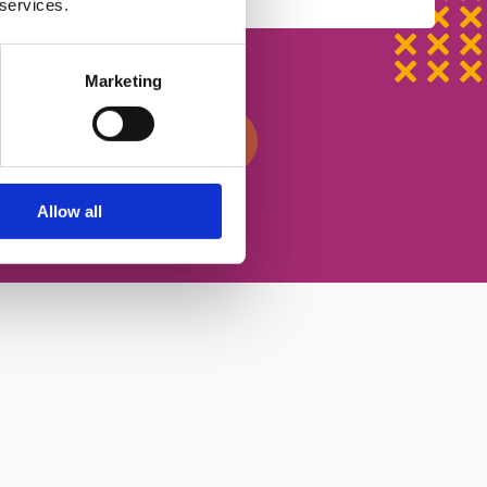
 services.
ості
Marketing
писатися на урок
Allow all