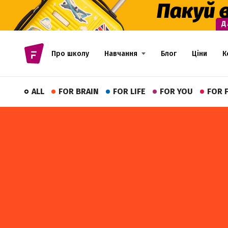
Про школу
Навчання
Блог
Ціни
К
ALL
FOR BRAIN
FOR LIFE
FOR YOU
FOR 