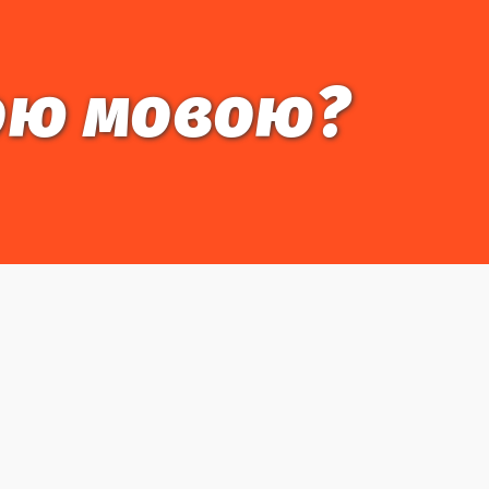
кою мовою?