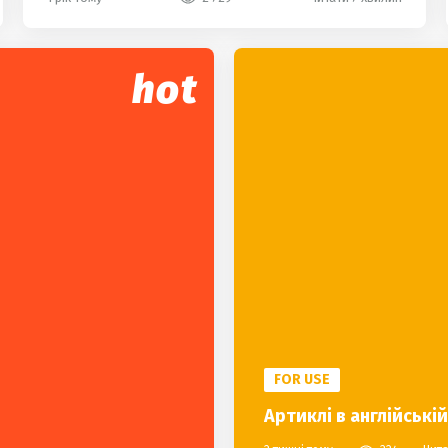
hot
FOR USE
Артиклі в англійській