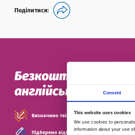
Поділитися:
Безкоштовний проб
англійської
Consent
This website uses cookies
Визначимо твій рівень
We use cookies to personalis
information about your use of
Підберемо відповідний тип занять