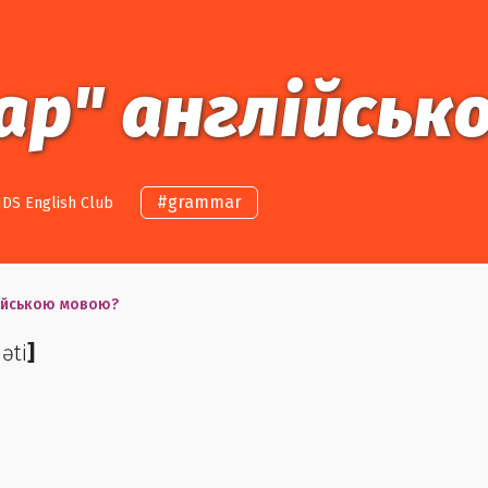
вар" англійсь
#
grammar
DS English Club
лійською мовою?
əti
]