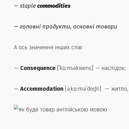
— staple
commodities
— головні продукти, основні товари
А ось значення інших слів:
—
Consequence
[ˈkɑːnsəkwens] — наслідок;
—
Accommodation
[əˌkɑːməˈdeɪʃn] — житло