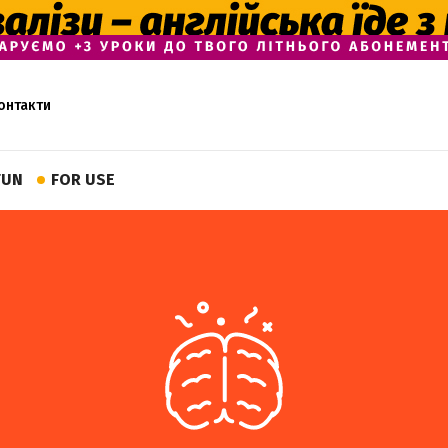
онтакти
FUN
FOR USE