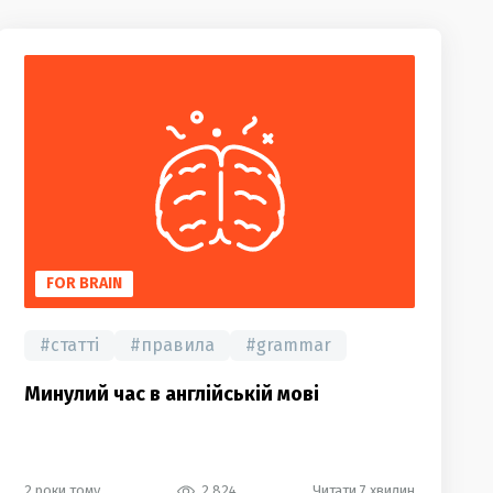
FOR BRAIN
#
статті
#
правила
#
grammar
Минулий час в англійській мові
2 роки тому
2 824
Читати 7 хвилин