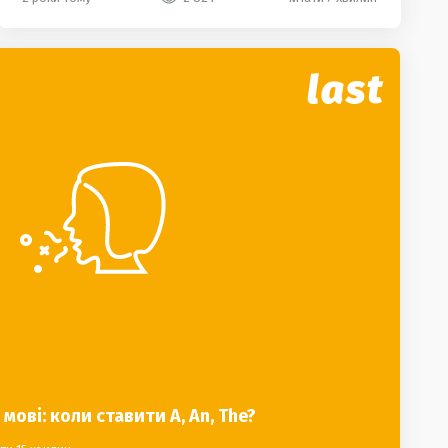
last
 мові: коли ставити A, An, The?