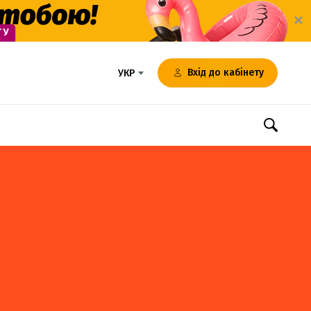
✕
Вхід до кабінету
УКР