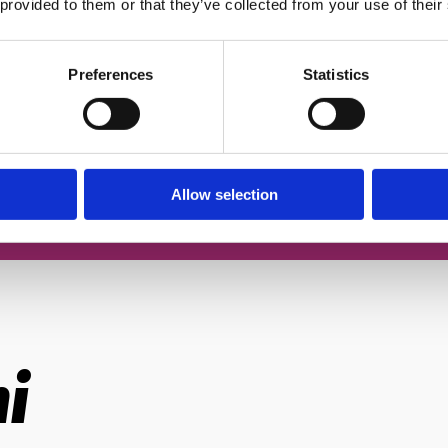
 provided to them or that they’ve collected from your use of their
чером
Згоден із
політикою конфіденційн
Preferences
Statistics
За
Allow selection
і