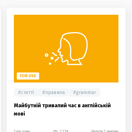
FOR USE
#
статті
#
правила
#
grammar
Майбутній тривалий час в англійській
мові
1 рік тому
2 729
Читати 7 хвилин