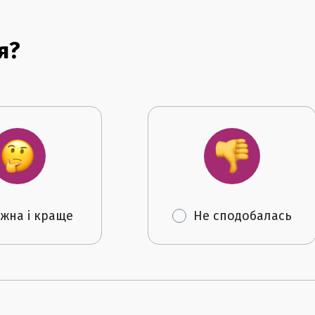
я?
жна і краще
Не сподобалась