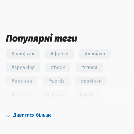
Популярні теги
#лайфхак
#фрази
#добірка
#speaking
#book
#слова
#новини
#words
#добірки
#статті
#фільми
#work
#fun
#тест
#інстаграм
Дивитися більше
#серіали
#відео
#правила