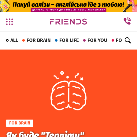
✕
ALL
FOR BRAIN
FOR LIFE
FOR YOU
FOR FUN
FOR BRAIN
Як буде "Терпіти"