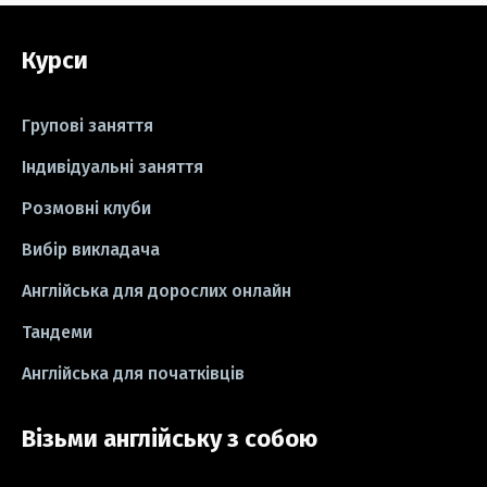
#grammar
#writing
#вправи
Курси
#пісні
#ідіоми
#лайфхаки
#тести
#книги
#instagram
Групові заняття
#школа
#ігри
#business letter
Індивідуальні заняття
Розмовні клуби
#СV
#резюме
#modal verbs
Вибір викладача
#idioms
#есе
#есе
#exam
Англійська для дорослих онлайн
Тандеми
Англійська для початківців
Візьми англійську з собою