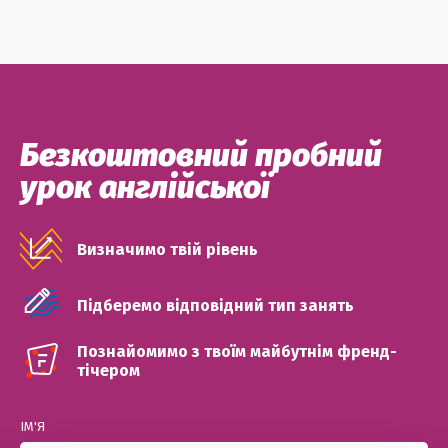
Безкоштовний пробний
урок англійської
Визначимо твій рівень
Підберемо відповідний тип занять
Познайомимо з твоїм майбутнім френд-
тічером
ІМ'Я