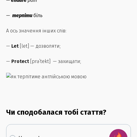
—
endure
pain
—
терпіти
біль
А ось значення інших слів:
—
Let
[let] — дозволяти;
—
Protect
[prəˈtekt] — захищати;
Чи сподобалася тобі стаття?