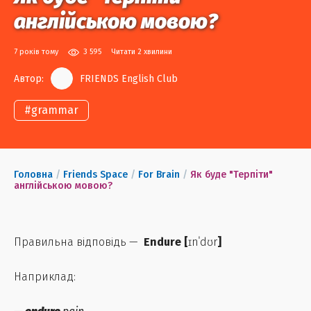
англійською мовою?
7 років тому
3 595
Читати 2 хвилини
Автор:
FRIENDS English Club
#
grammar
Головна
/
Friends Space
/
For Brain
/
Як буде "Терпіти"
англійською мовою?
Правильна відповідь —
Endure
[
ɪnˈdʊr
]
Наприклад: