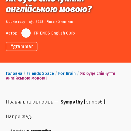
англійською мовою?
8 років тому
2 365
Читати 2 хвилини
Автор:
FRIENDS English Club
#
grammar
Головна
/
Friends Space
/
For Brain
/
Як буде співчуття
англійською мовою?
Правильна відповідь —
Sympathy
[
ˈsɪmpəθi
]
Наприклад: