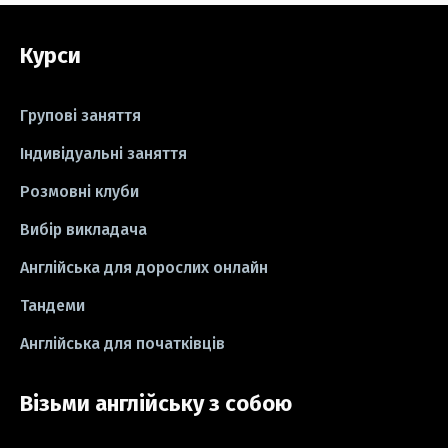
#grammar
#writing
#вправи
Курси
#пісні
#ідіоми
#лайфхаки
#тести
#книги
#instagram
Групові заняття
#школа
#ігри
#business letter
Індивідуальні заняття
Розмовні клуби
#СV
#резюме
#modal verbs
Вибір викладача
#idioms
#есе
#есе
#exam
Англійська для дорослих онлайн
Тандеми
Англійська для початківців
Візьми англійську з собою