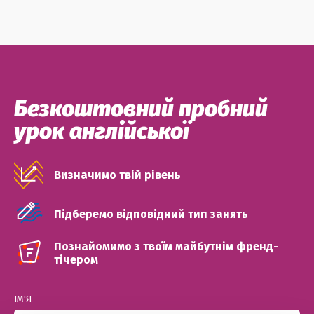
Безкоштовний пробний
урок англійської
Визначимо твій рівень
Підберемо відповідний тип занять
Познайомимо з твоїм майбутнім френд-
тічером
ІМ'Я