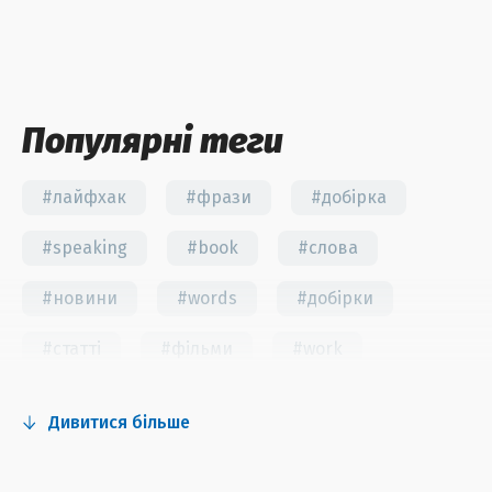
Популярні теги
#лайфхак
#фрази
#добірка
#speaking
#book
#слова
#новини
#words
#добірки
#статті
#фільми
#work
#fun
#тест
#інстаграм
Дивитися більше
#серіали
#відео
#правила