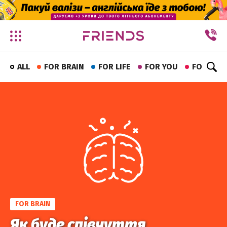
✕
ALL
FOR BRAIN
FOR LIFE
FOR YOU
FOR FUN
FOR BRAIN
Як буде співчуття