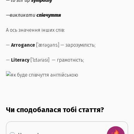
— to stir up
sympathy
—викликати
співчуття
А ось значення інших слів:
—
Arrogance
[ˈærəɡəns] — зарозумілість;
—
Literacy
[ˈlɪtərəsi] — грамотність;
Чи сподобалася тобі стаття?