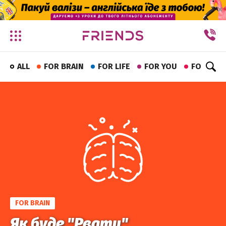
✕
ALL
FOR BRAIN
FOR LIFE
FOR YOU
FOR FUN
FOR BRAIN
Як буде "Рвати"