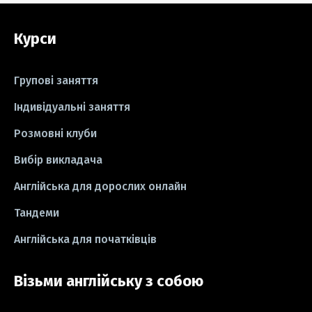
#grammar
#writing
#вправи
Курси
#пісні
#ідіоми
#лайфхаки
#тести
#книги
#instagram
Групові заняття
#школа
#ігри
#business letter
Індивідуальні заняття
Розмовні клуби
#СV
#резюме
#modal verbs
Вибір викладача
#idioms
#есе
#есе
#exam
Англійська для дорослих онлайн
Тандеми
Англійська для початківців
Візьми англійську з собою