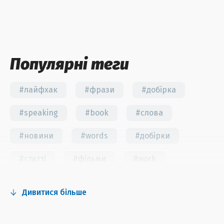
Популярні теги
#лайфхак
#фрази
#добірка
#speaking
#book
#слова
#новини
#words
#добірки
#статті
#фільми
#work
#fun
#тест
#інстаграм
Дивитися більше
#серіали
#відео
#правила