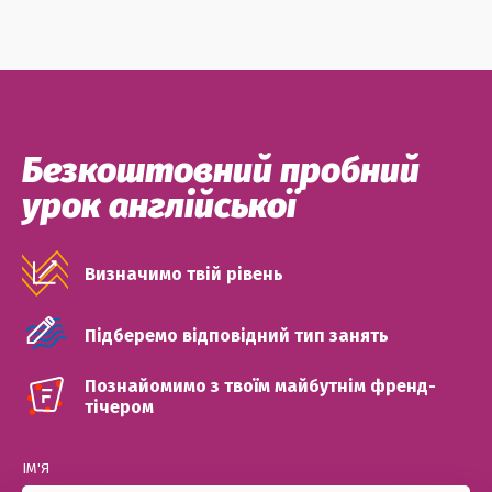
Безкоштовний пробний
урок англійської
Визначимо твій рівень
Підберемо відповідний тип занять
Познайомимо з твоїм майбутнім френд-
тічером
ІМ'Я