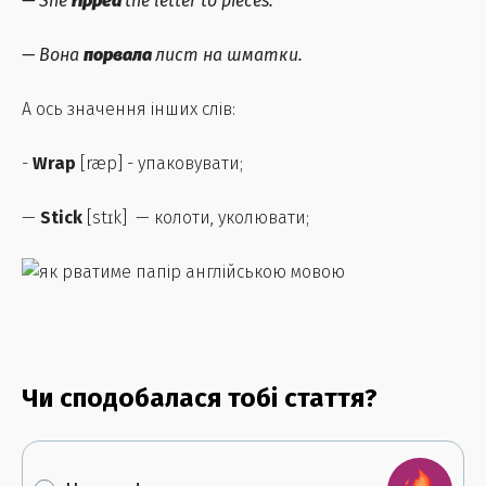
—
She
ripped
the letter to pieces.
—
Вона
порвала
лист на шматки.
А ось значення інших слів:
-
Wrap
[ræp] - упаковувати;
—
Stick
[stɪk] — колоти, уколювати;
Чи сподобалася тобі стаття?