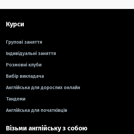
#grammar
#writing
#вправи
Курси
#пісні
#ідіоми
#лайфхаки
#тести
#книги
#instagram
Групові заняття
#школа
#ігри
#business letter
Індивідуальні заняття
Розмовні клуби
#СV
#резюме
#modal verbs
Вибір викладача
#idioms
#есе
#есе
#exam
Англійська для дорослих онлайн
Тандеми
Англійська для початківців
Візьми англійську з собою