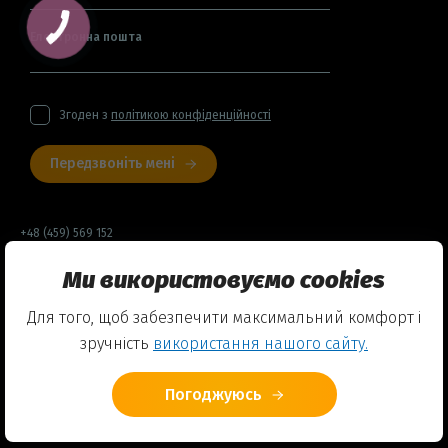
Електронна пошта
Згоден з
політикою конфіденційності
Передзвоніть мені
+48 (459) 569 152
Ми використовуємо cookies
Договір оферти
Для того, щоб забезпечити максимальний комфорт і
Політика конфіденційності
зручність
використання нашого сайту.
Використання Cookies
Погоджуюсь
© 2026 Friends English Club