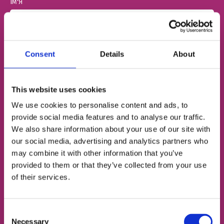
ІМ'Я
НОМЕР ТЕЛЕФОНУ
Consent
Details
About
ЕЛЕКТРОННА ПОШТА
This website uses cookies
We use cookies to personalise content and ads, to
provide social media features and to analyse our traffic.
We also share information about your use of our site with
Згоден із
політикою конфіденційності
our social media, advertising and analytics partners who
may combine it with other information that you’ve
provided to them or that they’ve collected from your use
Записатися на урок
of their services.
Consent
Necessary
Selection