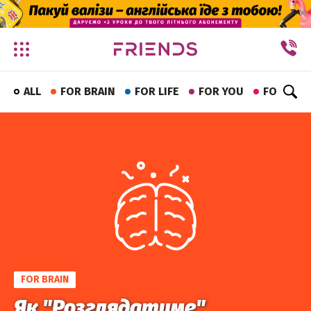
✕
ALL
FOR BRAIN
FOR LIFE
FOR YOU
FOR FUN
FOR BRAIN
Як "Розглядатиме"