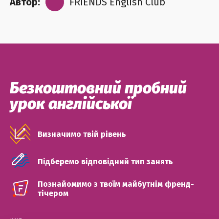
Автор:
FRIENDS English Club
Безкоштовний пробний
урок англійської
Визначимо твій рівень
Підберемо відповідний тип занять
Познайомимо з твоїм майбутнім френд-
тічером