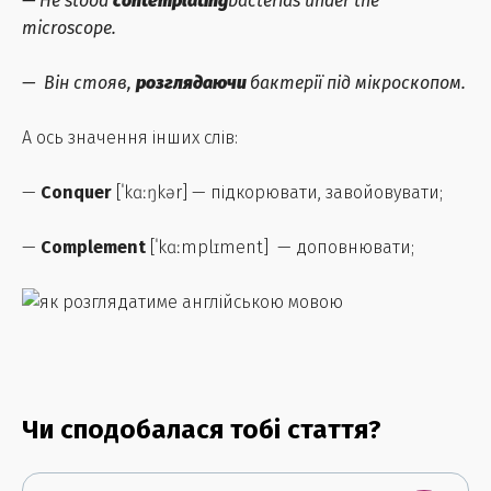
— He stood
contemplating
bacterias under the
microscope.
— Він стояв,
розглядаючи
бактерії під мікроскопом.
А ось значення інших слів:
—
Conquer
[ˈkɑːŋkər] — підкорювати, завойовувати;
—
Complement
[ˈkɑːmplɪment] — доповнювати;
Чи сподобалася тобі стаття?