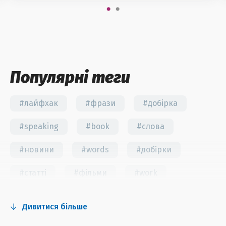
Популярні теги
#лайфхак
#фрази
#добірка
#speaking
#book
#слова
#новини
#words
#добірки
#статті
#фільми
#work
#fun
#тест
#інстаграм
Дивитися більше
#серіали
#відео
#правила