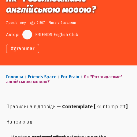
англійською мовою?
7 років тому
2 507
Читати 2 хвилини
Автор:
FRIENDS English Club
#
grammar
Головна
/
Friends Space
/
For Brain
/
Як "Розглядатиме"
англійською мовою?
Правильна відповідь —
Contemplate [
ˈkɑːntəmpleɪt
]
Наприклад: