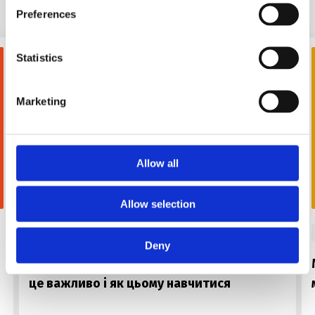
Preferences
Statistics
Marketing
Allow all
FOR USE
Allow selection
#
words
#
правила
#
grammar
Deny
Порядок прикметників в англійській: чому
це важливо і як цьому навчитися