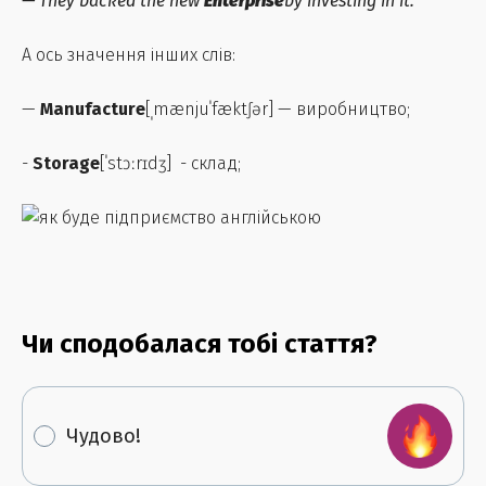
— They backed the new
Enterprise
by investing in it.
А ось значення інших слів:
—
Manufacture
[ˌmænjuˈfæktʃər] — виробництво;
-
Storage
[ˈstɔːrɪdʒ] - склад;
Чи сподобалася тобі стаття?
Чудово!