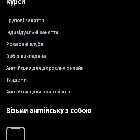
Курси
#пісні
#ідіоми
#лайфхаки
#тести
#книги
#instagram
Групові заняття
#школа
#ігри
#business letter
Індивідуальні заняття
Розмовні клуби
#СV
#резюме
#modal verbs
Вибір викладача
#idioms
#есе
#есе
#exam
Англійська для дорослих онлайн
Тандеми
Англійська для початківців
Візьми англійську з собою