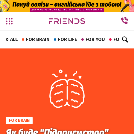
✕
ALL
FOR BRAIN
FOR LIFE
FOR YOU
FOR FUN
FOR BRAIN
Як буде "Підприємство"