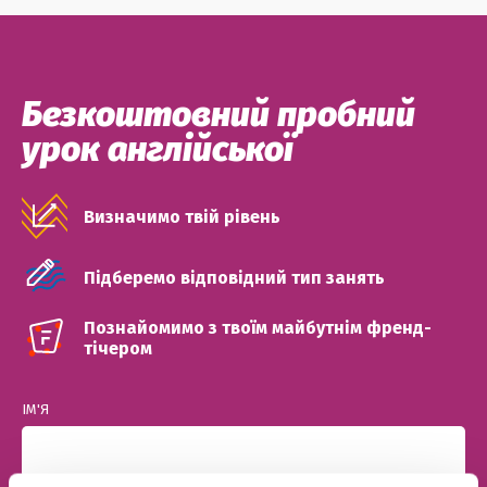
Безкоштовний пробний
урок англійської
Визначимо твій рівень
Підберемо відповідний тип занять
Познайомимо з твоїм майбутнім френд-
тічером
ІМ'Я