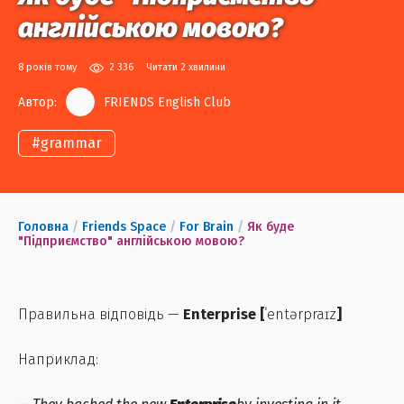
англійською мовою?
8 років тому
2 336
Читати 2 хвилини
Автор:
FRIENDS English Club
#
grammar
Головна
/
Friends Space
/
For Brain
/
Як буде
"Підприємство" англійською мовою?
Правильна відповідь —
Enterprise [
ˈentərpraɪz
]
Наприклад: