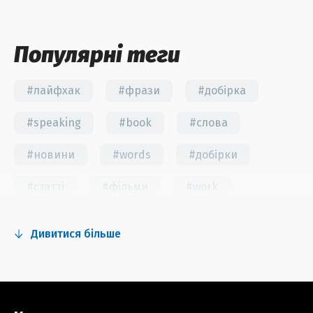
Популярні теги
#лайфхак
#фрази
#добірка
#speaking
#book
#слова
#новини
#words
#добірки
#статті
#фільми
#work
#fun
#тест
#інстаграм
Дивитися більше
#серіали
#відео
#правила
#grammar
#writing
#вправи