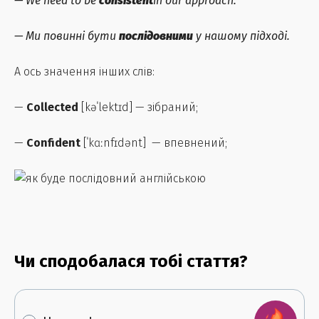
— We need to be
consistent
in our approach.
— Ми повинні бути
послідовними
у нашому підході.
А ось значення інших слів:
—
Collected
[kəˈlektɪd] — зібраний;
—
Confident
[ˈkɑːnfɪdənt] — впевнений;
Чи сподобалася тобі стаття?