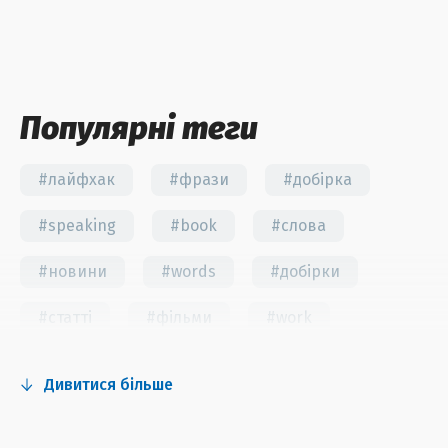
Популярні теги
#лайфхак
#фрази
#добірка
#speaking
#book
#слова
#новини
#words
#добірки
#статті
#фільми
#work
#fun
#тест
#інстаграм
Дивитися більше
#серіали
#відео
#правила