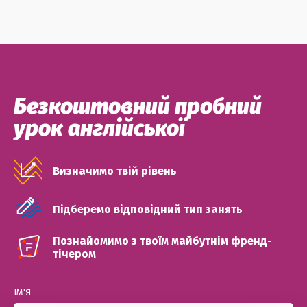
Безкоштовний пробний
урок англійської
Визначимо твій рівень
Підберемо відповідний тип занять
Познайомимо з твоїм майбутнім френд-
тічером
ІМ'Я