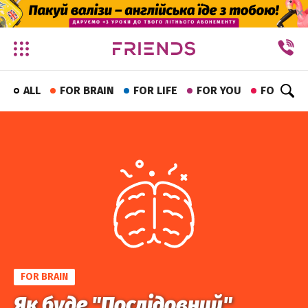
✕
ALL
FOR BRAIN
FOR LIFE
FOR YOU
FOR FUN
FOR BRAIN
Як буде "Послідовний"