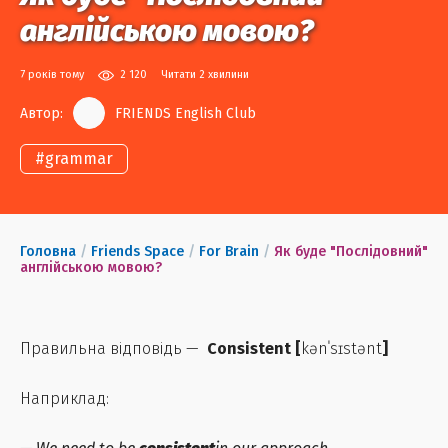
англійською мовою?
7 років тому
2 120
Читати 2 хвилини
Автор:
FRIENDS English Club
#
grammar
Головна
/
Friends Space
/
For Brain
/
Як буде "Послідовний"
англійською мовою?
Правильна відповідь —
Consistent
[
kənˈsɪstənt
]
Наприклад: