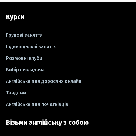
#grammar
#writing
#вправи
Курси
#пісні
#ідіоми
#лайфхаки
#тести
#книги
#instagram
Групові заняття
#школа
#ігри
#business letter
Індивідуальні заняття
Розмовні клуби
#СV
#резюме
#modal verbs
Вибір викладача
#idioms
#есе
#есе
#exam
Англійська для дорослих онлайн
Тандеми
Англійська для початківців
Візьми англійську з собою