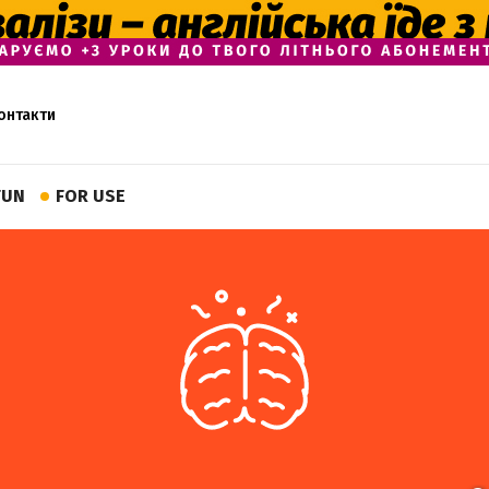
онтакти
FUN
FOR USE