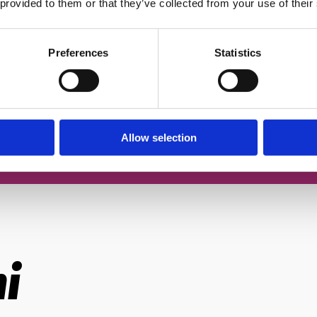
 provided to them or that they’ve collected from your use of their
чером
Згоден із
політикою конфіденційн
Preferences
Statistics
За
Allow selection
і