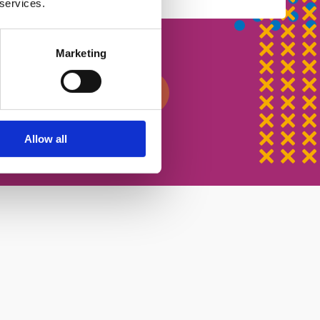
 services.
ості
Marketing
писатися на урок
Allow all