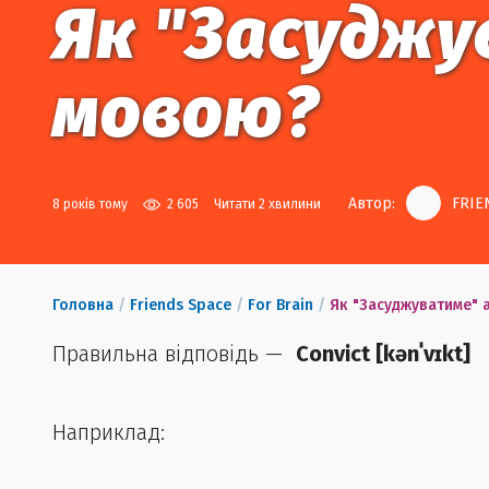
Як "Засуджу
мовою?
Автор:
FRIE
8 років тому
2 605
Читати 2 хвилини
Головна
/
Friends Space
/
For Brain
/
Як "Засуджуватиме" 
Правильна відповідь —
Convict
[
kənˈvɪkt
]
Наприклад: