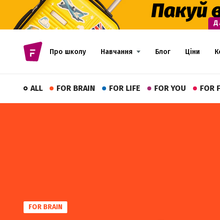
Про школу
Навчання
Блог
Ціни
К
ALL
FOR BRAIN
FOR LIFE
FOR YOU
FOR 
FOR BRAIN