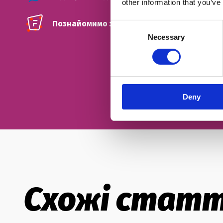
other information that you’ve
Познайомимо з твоїм майбутнім френд-ті
Consent
Necessary
Selection
Deny
Схожі статт