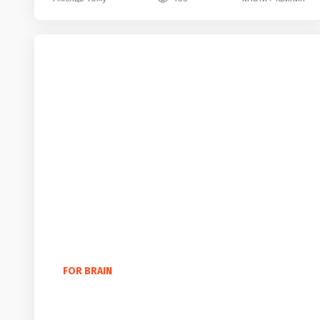
FOR BRAIN
100 найкрасивіших англійських слів