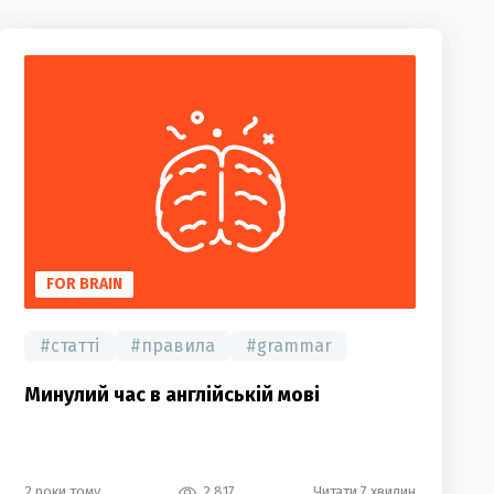
FOR BRAIN
#
статті
#
правила
#
grammar
Минулий час в англійській мові
2 роки тому
2 817
Читати 7 хвилин