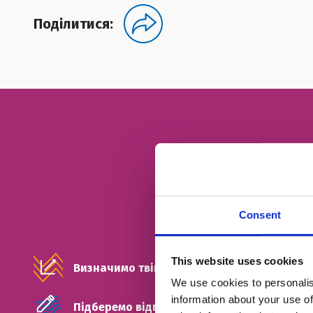
Поділитися:
Consent
This website uses cookies
Визначимо твій рівень
We use cookies to personalis
information about your use of
Підберемо відповідний тип занять