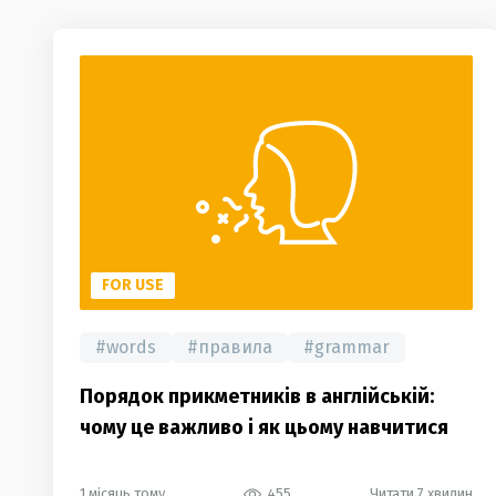
FOR USE
#
words
#
правила
#
grammar
Порядок прикметників в англійській:
чому це важливо і як цьому навчитися
1 місяць тому
455
Читати 7 хвилин