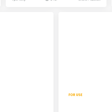
hot
FOR USE
Артиклі в англійській