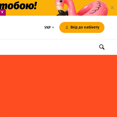
✕
Вхід до кабінету
УКР