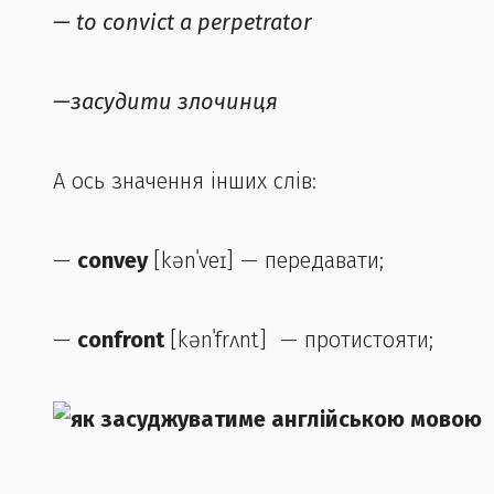
—
to convict a perpetrator
—засудити злочинця
А ось значення інших слів:
—
convey
[kənˈveɪ] — передавати;
—
confront
[kənˈfrʌnt] — протистояти;