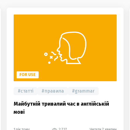
FOR USE
#
статті
#
правила
#
grammar
Майбутній тривалий час в англійській
мові
1 рік тому
2 727
Читати 7 хвилин