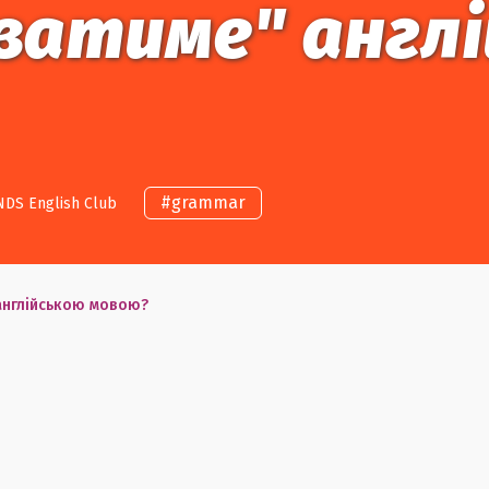
ватиме" англ
#
grammar
NDS English Club
англійською мовою?