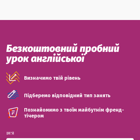
Безкоштовний пробний
урок англійської
Визначимо твій рівень
Підберемо відповідний тип занять
Познайомимо з твоїм майбутнім френд-
тічером
ІМ'Я