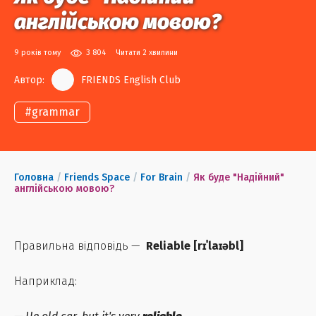
англійською мовою?
9 років тому
3 804
Читати 2 хвилини
Автор:
FRIENDS English Club
#
grammar
Головна
/
Friends Space
/
For Brain
/
Як буде "Надійний"
англійською мовою?
Правильна відповідь —
Reliable
[
rɪˈlaɪəbl
]
Наприклад: