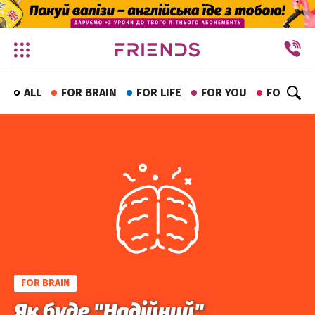
✕
ALL
FOR BRAIN
FOR LIFE
FOR YOU
FOR FUN
FOR BRAIN
Як буде "Надійний"