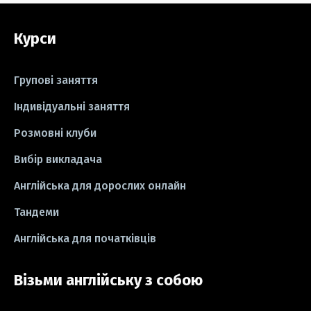
#grammar
#writing
#вправи
Курси
#пісні
#ідіоми
#лайфхаки
#тести
#книги
#instagram
Групові заняття
#школа
#ігри
#business letter
Індивідуальні заняття
Розмовні клуби
#СV
#резюме
#modal verbs
Вибір викладача
#idioms
#есе
#есе
#exam
Англійська для дорослих онлайн
Тандеми
Англійська для початківців
Візьми англійську з собою