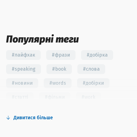
Популярні теги
#лайфхак
#фрази
#добірка
#speaking
#book
#слова
#новини
#words
#добірки
#статті
#фільми
#work
#fun
#тест
#інстаграм
Дивитися більше
#серіали
#відео
#правила