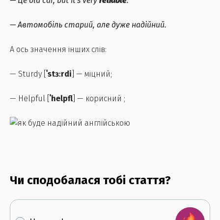
—
Це old car, but it's very
reliable
.
—
Автомобіль старий, але дуже надійний.
А ось значення інших слів:
— Sturdy [
ˈstɜːrdi
] — міцний;
— Helpful [
ˈhelpfl
] — корисний ;
Чи сподобалася тобі стаття?