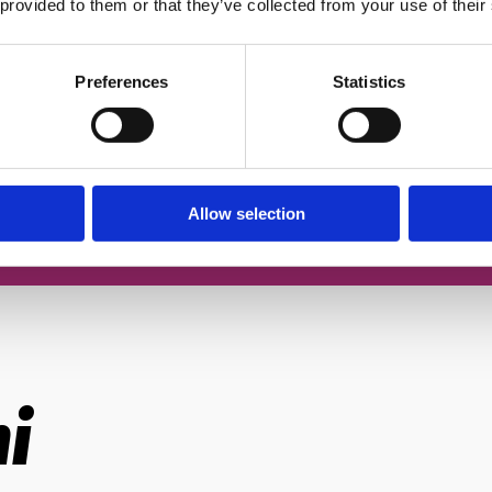
 provided to them or that they’ve collected from your use of their
чером
Згоден із
політикою конфіденційн
Preferences
Statistics
За
Allow selection
і