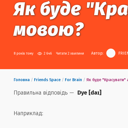
Як буде "Кр
мовою?
Автор:
FRIE
8 років тому
2 646
Читати 2 хвилини
Головна
/
Friends Space
/
For Brain
/
Як буде "Красувати"
Правильна відповідь —
Dye
[
daɪ
]
Наприклад: