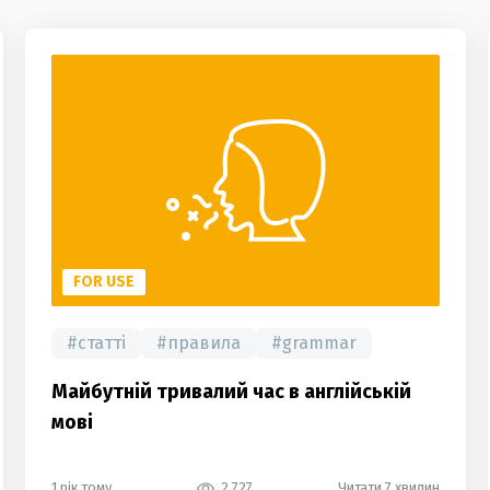
FOR USE
#
статті
#
правила
#
grammar
Майбутній тривалий час в англійській
мові
1 рік тому
2 727
Читати 7 хвилин