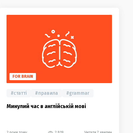
FOR BRAIN
#
статті
#
правила
#
grammar
Минулий час в англійській мові
2 роки тому
2 819
Читати 7 хвилин