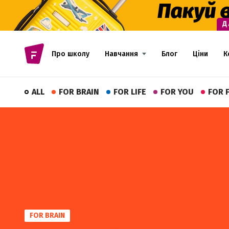
Про школу
Навчання
Блог
Ціни
К
ALL
FOR BRAIN
FOR LIFE
FOR YOU
FOR 
FOR BRAIN