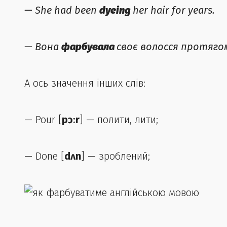
—
She had been
dyeing
her hair for years.
—
Вона
фарбувала
своє волосся протягом
А ось значення інших слів:
— Pour [
pɔːr
] — полити, лити;
— Done [
dʌn
] — зроблений;