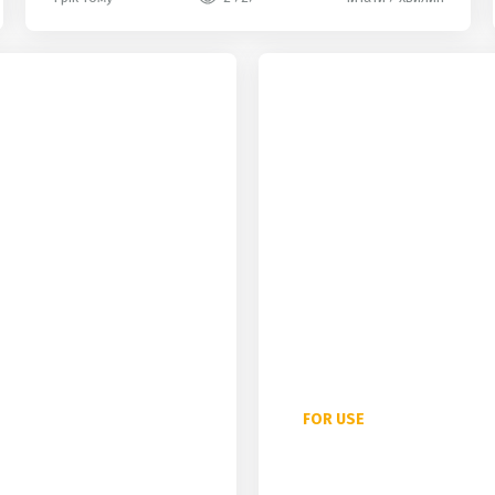
hot
FOR USE
Артиклі в англійській