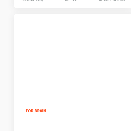
FOR BRAIN
100 найкрасивіших англійських слів