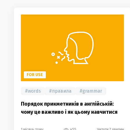
FOR USE
#
words
#
правила
#
grammar
Порядок прикметників в англійській:
чому це важливо і як цьому навчитися
1 місяць тому
455
Читати 7 хвилин