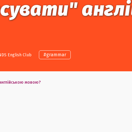
асувати" англ
#
grammar
NDS English Club
 англійською мовою?