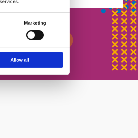
 services.
ості
Marketing
писатися на урок
Allow all