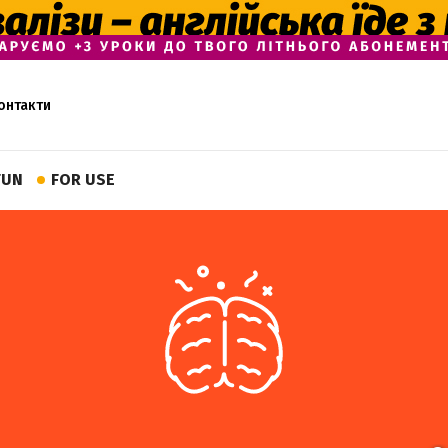
онтакти
FUN
FOR USE