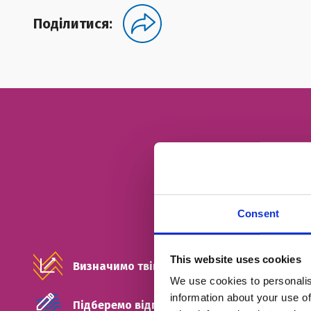
Поділитися:
Consent
This website uses cookies
Визначимо твій рівень
We use cookies to personalis
information about your use of
Підберемо відповідний тип занять