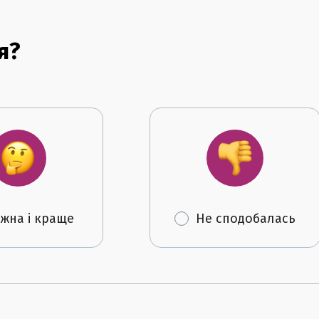
я?
жна і краще
Не сподобалась