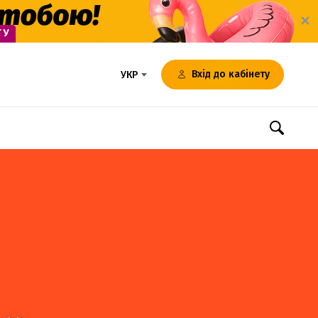
✕
Вхід до кабінету
УКР