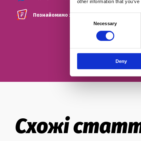
other information that you’ve
Познайомимо з твоїм майбутнім френд-ті
Consent
Necessary
Selection
Deny
Схожі статт