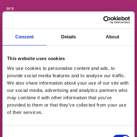
ІМ'Я
НОМЕР ТЕЛЕФОНУ
Consent
Details
About
This website uses cookies
ЕЛЕКТРОННА ПОШТА
We use cookies to personalise content and ads, to
provide social media features and to analyse our traffic.
We also share information about your use of our site with
our social media, advertising and analytics partners who
Згоден із
політикою конфіденційності
may combine it with other information that you’ve
provided to them or that they’ve collected from your use
Записатися на урок
of their services.
Consent