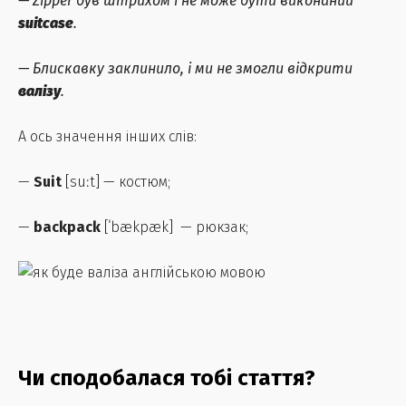
—
Zipper був штрихом і не може бути виконаний
suitcase
.
—
Блискавку заклинило, і ми не змогли відкрити
валізу
.
А ось значення інших слів:
—
Suit
[suːt] — костюм;
—
backpack
[ˈbækpæk] — рюкзак;
Чи сподобалася тобі стаття?