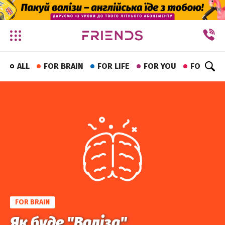
✕
ALL
FOR BRAIN
FOR LIFE
FOR YOU
FOR FUN
FOR BRAIN
Як буде "Валіза"