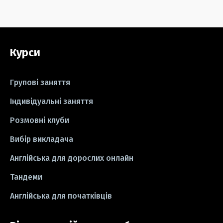
#серіали
#відео
#правила
#grammar
#writing
#вправи
Курси
#пісні
#ідіоми
#лайфхаки
#тести
#книги
#instagram
Групові заняття
#школа
#ігри
#business letter
Індивідуальні заняття
Розмовні клуби
#СV
#резюме
#modal verbs
Вибір викладача
#idioms
#есе
#есе
#exam
Англійська для дорослих онлайн
Тандеми
Англійська для початківців