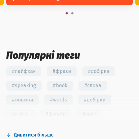
Популярні теги
#лайфхак
#фрази
#добірка
#speaking
#book
#слова
#новини
#words
#добірки
#статті
#фільми
#work
#fun
#тест
#інстаграм
Дивитися більше