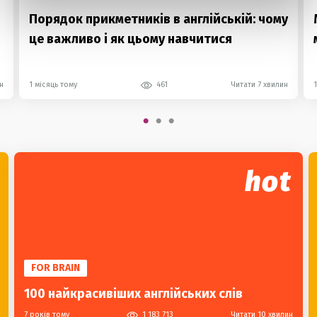
Порядок прикметників в англійській: чому
це важливо і як цьому навчитися
н
1 місяць тому
461
Читати 7 хвилин
hot
FOR BRAIN
100 найкрасивіших англійських слів
7 років тому
1 183 713
Читати 10 хвилин