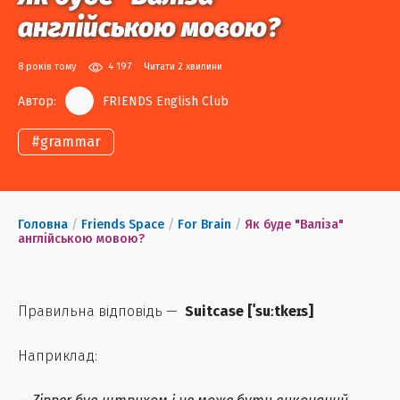
англійською мовою?
8 років тому
4 197
Читати 2 хвилини
Автор:
FRIENDS English Club
#
grammar
Головна
/
Friends Space
/
For Brain
/
Як буде "Валіза"
англійською мовою?
Правильна відповідь —
Suitcase
[
ˈsuːtkeɪs
]
Наприклад: