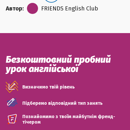
Автор:
FRIENDS English Club
Безкоштовний пробний
урок англійської
Визначимо твій рівень
Підберемо відповідний тип занять
Познайомимо з твоїм майбутнім френд-
тічером