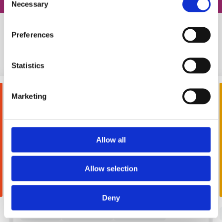
Necessary
Selection
Preferences
Схожі статті
Statistics
Marketing
Allow all
Allow selection
FOR USE
Deny
#
words
#
правила
#
grammar