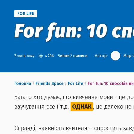
FOR LIFE
For fun: 10 
Автор:
Марг
7 років тому
4 296
Читати 2 хвилини
Головна
/
Friends Space
/
For Life
/
For fun: 10 способів в
Багато хто думає, що вивчення мови - це до
заучування есе і т.д.
ОДНАК
, це далеко не
Справді, наявність вчителя – спростить зав