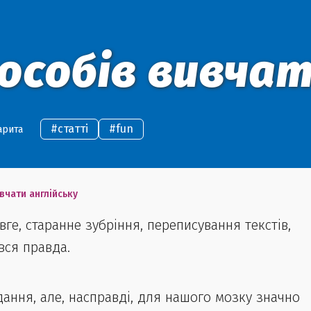
способів вивча
#
статті
#
fun
арита
ивчати англійську
вге, старанне зубріння, переписування текстів,
 вся правда.
дання, але, насправді, для нашого мозку значно