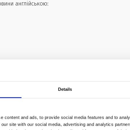
овини англійською:
в щодня.
Details
 дня – вимовляй вголос (навіть наодинці з собою)
ілька корисних програм для вивчення нових слів
e content and ads, to provide social media features and to analy
 our site with our social media, advertising and analytics partn