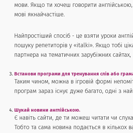
мови. Якщо ти хочеш говорити англійською,
мові якнайчастіше.
Найпростіший спосіб - це взяти уроки англі
пошуку репетиторів у «italki». Якщо тобі ц
партнера на тематичних зарубіжних сайтах, в
Встанови програми для тренування слів або грам
Таким чином, можна в ігровій формі непоміт
програм зараз існує дуже багато, одні з найв
Шукай новини англійською.
Є навіть сайти, де ти можеш читати чи слуха
Тобто та сама новина подається в кількох в