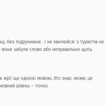
, без підручників . І не хвилюйся: з туристів не
о вони забули слово або неправильно щось
а мрії ще однією мовою. Хто знає, може, це
мовний рівень – точно.