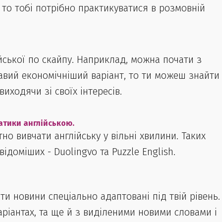
 то тобі потрібно практикуватися в розмовній
йської по скайпу. Наприклад, можна почати з
ікавий економічніший варіант, то ти можеш знайти
иходячи зі своїх інтересів.
атики англійською.
но вивчати англійську у вільні хвилини. Таких
ідоміших - Duolingvo та Puzzle English.
ти новини спеціально адаптовані під твій рівень.
аріантах, та ще й з виділеними новими словами і