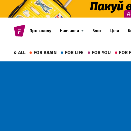
Про школу
Навчання
Блог
Ціни
К
ALL
FOR BRAIN
FOR LIFE
FOR YOU
FOR 