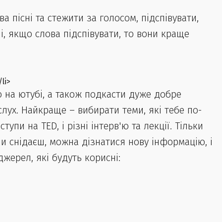
ва пісні та стежити за голосом, підспівувати,
чі, якщо слова підспівувати, то вони краще
/li>
о на ютубі, а також подкасти дуже добре
лух. Найкраще – вибирати теми, які тебе по-
упи на TED, і різні інтерв'ю та лекції. Тільки
чи снідаєш, можна дізнатися нову інформацію, і
джерел, які будуть корисні: