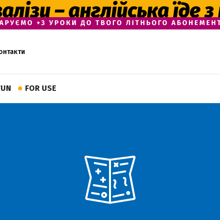
онтакти
FUN
FOR USE