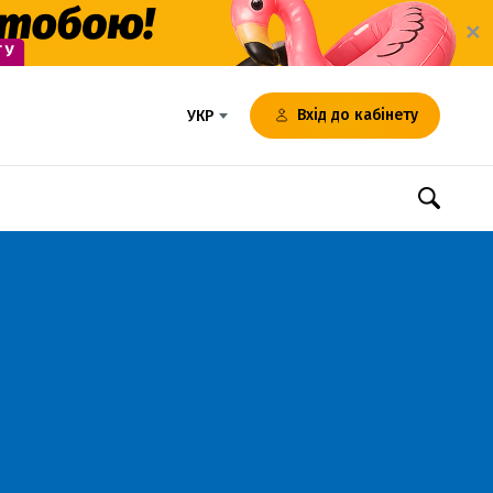
✕
Вхід до кабінету
УКР