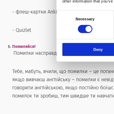
other information that you’ve
- флеш-картки AnkiDroid
Consent
Necessary
Selection
- Quizlet
Помиляйся!
Deny
​ ​​
Помилки насправді дуже простий спосіб по
Тебе, мабуть, вчили, що помилки – це пога
якщо вивчаєш англійську – помилки є невід
говорити англійською, якщо постійно боїшс
помилок ти зробиш, тим швидше ти навчат