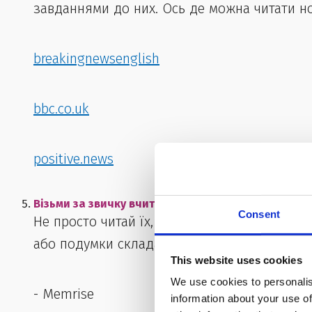
завданнями до них. Ось де можна читати н
breakingnewsenglish
bbc.co.uk
positive.news
Візьми за звичку вчити щонайменше 3-5 нових слі
Consent
Не просто читай їх, а й тренуй їх протягом
або подумки складай з ними речення. Ось к
This website uses cookies
We use cookies to personalis
- Memrise
information about your use of