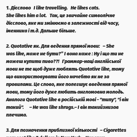
1. Дієслово
I
like
travelling.
He
likes
cats.
She
likes
him a lot.
Так, це звичайне символічне
дієслово, яке ми змінюємо в залежності від часу,
іменника і т.д. Дальше більше.
2. Quotative як. Для ведення прямої мови:
– She
was
like
, може не бути?” І вона
каже
: Ну і що ти не
можеш купити пиво??!
Граммар-наці англійської
мови не те щоб дуже люблять Quotative like, тому
що використовувати його начебто як не за
правилами. Це слово, яке полегшує введення прямої
мови, тому його дуже любить англомовна молодь.
Аналоги Quotative like в російській мові - "типу", "і він
такий". ⠀
– He was
like
shrugs.
–
І він такий
знизав
плечима.
3. Для позначення приблизної кількості
– Cigarettes