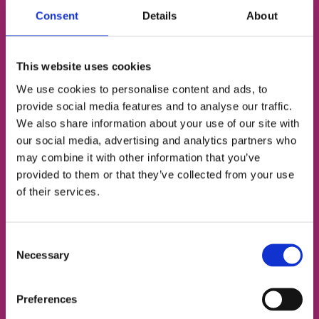
Безкоштовний пробний
Consent
Details
About
урок англійської
This website uses cookies
Визначимо твій рівень
We use cookies to personalise content and ads, to
provide social media features and to analyse our traffic.
Підберемо відповідний тип занять
We also share information about your use of our site with
our social media, advertising and analytics partners who
Познайомимо з твоїм майбутнім френд-
may combine it with other information that you’ve
тічером
provided to them or that they’ve collected from your use
of their services.
ІМ'Я
Consent
Necessary
Selection
НОМЕР ТЕЛЕФОНУ
Preferences