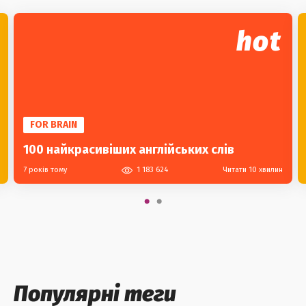
hot
FOR BRAIN
100 найкрасивіших англійських слів
7 років тому
1 183 624
Читати 10 хвилин
Популярні теги