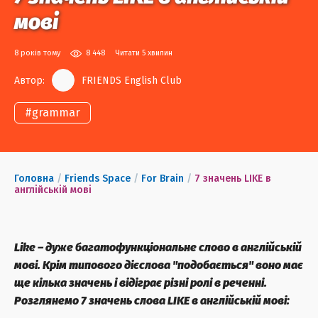
мові
8 років тому
8 448
Читати 5 хвилин
Автор:
FRIENDS English Club
#
grammar
Головна
/
Friends Space
/
For Brain
/
7 значень LIKE в
англійській мові
Like – дуже багатофункціональне слово в англійській
мові. Крім типового дієслова "подобається" воно має
ще кілька значень і відіграє різні ролі в реченні.
Розглянемо 7 значень слова LIKE в англійській мові:
⠀