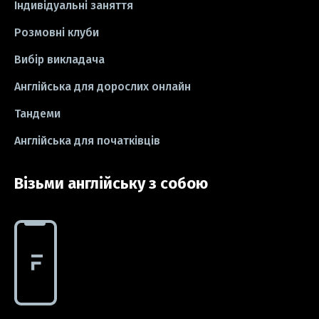
Індивідуальні заняття
Розмовні клуби
#СV
#резюме
#modal verbs
Вибір викладача
#idioms
#есе
#есе
#exam
Англійська для дорослих онлайн
Тандеми
Англійська для початківців
Візьми англійську з собою