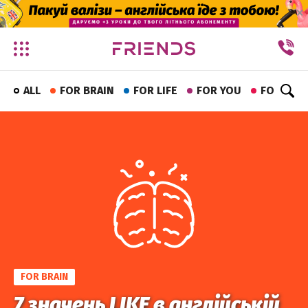
✕
ALL
FOR BRAIN
FOR LIFE
FOR YOU
FOR FUN
FOR BRAIN
7 значень LIKE в англійській