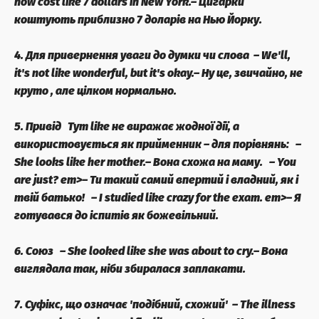
now cost
like
7 dollars in New York.
– Цигарки
коштують
приблизно
7 доларів на Нью Йорку.
⠀
4. Для привернення уваги до думки чи слова
– We'll,
it's not
like
wonderful, but it's okay.
– Ну це, звичайно, не
круто , але цілком нормально.
⠀
5. Привід
Тут
like
не виражає жодної дії, а
використовується як прийменник
–
для порівнянь:
–
She
looks like
her mother.
– Вона
схожа
на маму.
– You
are just? em>
– Ти
такий самий
впертий і владний, як і
твій батько!
– I studied
like
crazy for the exam.
em>
– Я
готувався до іспитів
як
божевільний.
6. Союз
– She
looked like
she was about to cry.
– Вона
виглядала
так
,
ніби
збиралася заплакати.
⠀
7. Суфікс, що означає 'подібний, схожий'
– The illness