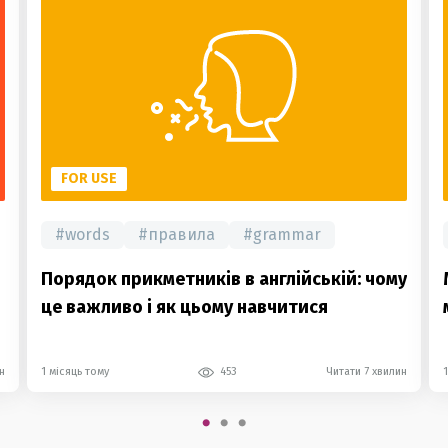
FOR USE
#
words
#
правила
#
grammar
Порядок прикметників в англійській: чому
це важливо і як цьому навчитися
н
1 місяць тому
453
Читати 7 хвилин