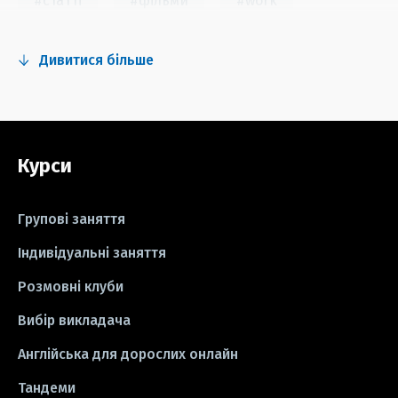
#статті
#фільми
#work
#fun
#тест
#інстаграм
Дивитися більше
#серіали
#відео
#правила
#grammar
#writing
#вправи
Курси
#пісні
#ідіоми
#лайфхаки
#тести
#книги
#instagram
Групові заняття
#школа
#ігри
#business letter
Індивідуальні заняття
Розмовні клуби
#СV
#резюме
#modal verbs
Вибір викладача
#idioms
#есе
#есе
#exam
Англійська для дорослих онлайн
Тандеми