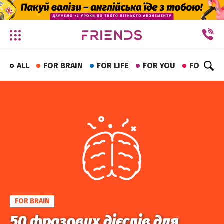
✕
ALL
FOR BRAIN
FOR LIFE
FOR YOU
FOR FUN
FOR BRAIN
50 фразових дієслів для