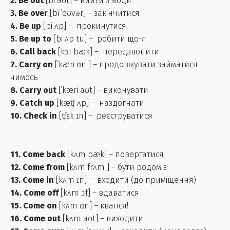
2. Be out
[bi aʊt] – вийти з моди
3. Be over
[bi ˈoʊvər] – закінчитися
4. Be up
[bi ʌp] – прокинутися
5. Be up to
[bi ʌp tu] – робити що-л.
6. Call back
[kɔl bæk] – передзвонити
7. Carry on
[ˈkæri ɑn ] – продовжувати займатися
чимось
8. Carry out
[ˈkæri aʊt] – виконувати
9. Catch up
[kæʧ ʌp] – наздогнати
10. Check in
[ʧɛk ɪn] – реєструватися
11. Come back
[kʌm bæk] – повертатися
12. Come from
[kʌm frʌm ] – бути родом з
13. Come in
[kʌm ɪn] – входити (до приміщення)
14. Come off
[kʌm ɔf] – вдаватися
15. Come on
[kʌm ɑn] – квапся!
16. Come out
[kʌm aʊt] – виходити