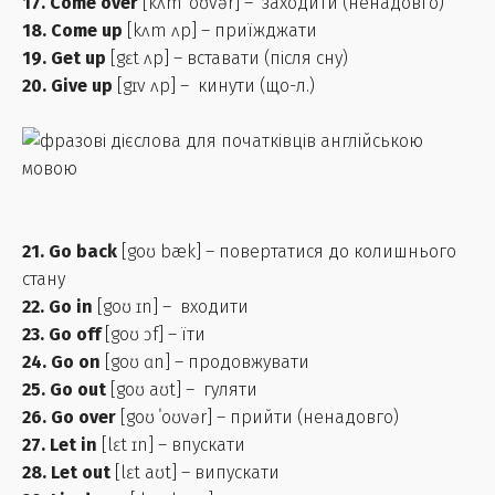
17. Come over
[kʌm ˈoʊvər] – заходити (ненадовго)
18. Come up
[kʌm ʌp] – приїжджати
19. Get up
[gɛt ʌp] – вставати (після сну)
20. Give up
[gɪv ʌp] – кинути (що-л.)
21. Go back
[goʊ bæk] – повертатися до колишнього
стану
22. Go in
[goʊ ɪn] – входити
23. Go off
[goʊ ɔf] – їти
24. Go on
[goʊ ɑn] – продовжувати
25. Go out
[goʊ aʊt] – гуляти
26. Go over
[goʊ ˈoʊvər] – прийти (ненадовго)
27. Let in
[lɛt ɪn] – впускати
28. Let out
[lɛt aʊt] – випускати