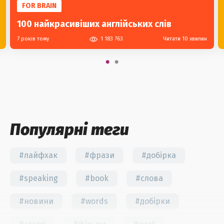
FOR BRAIN
100 найкрасивіших англійських слів
7 років тому
1 183 763
Читати 10 хвилин
Популярні теги
#лайфхак
#фрази
#добірка
#speaking
#book
#слова
#новини
#words
#добірки