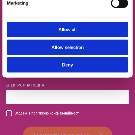
Marketing
Познайомимо з твоїм майбутнім френд-
тічером
Allow all
ІМ'Я
Allow selection
НОМЕР ТЕЛЕФОНУ
Deny
ЕЛЕКТРОННА ПОШТА
Згоден із
політикою конфіденційності