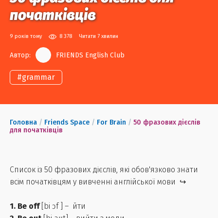
початківців
9 років тому
8 378
Читати 7 хвилин
Автор:
FRIENDS English Club
#
grammar
Головна
/
Friends Space
/
For Brain
/
50 фразових дієслів
для початківців
Список із 50 фразових дієслів, які обов'язково знати
всім початківцям у вивченні англійської мови ↪
1. Be off
[bi ɔf ] – йти