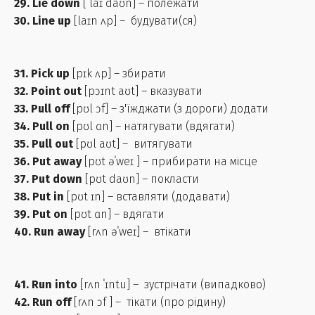
29. Lie down
[ laɪ daʊn] – полежати
30. Line up
[laɪn ʌp] – будувати(ся)
31. Pick up
[pɪk ʌp] – збирати
32. Point out
[pɔɪnt aʊt] – вказувати
33. Pull off
[pʊl ɔf] – з'їжджати (з дороги) додати
34. Pull on
[pʊl ɑn] – натягувати (вдягати)
35. Pull out
[pʊl aʊt] – витягувати
36. Put away
[pʊt əˈweɪ ] – прибирати на місце
37. Put down
[pʊt daʊn] – покласти
38. Put in
[pʊt ɪn] – вставляти (додавати)
39. Put on
[pʊt ɑn] – вдягати
40. Run away
[rʌn əˈweɪ] – втікати
41. Run into
[rʌn ˈɪntu] – зустрічати (випадково)
42. Run off
[rʌn ɔf ] – тікати (про рідину)