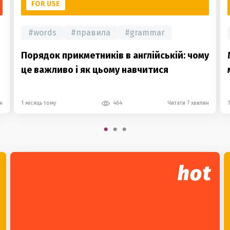
FOR USE
#
words
#
правила
#
grammar
Порядок прикметників в англійській: чому
це важливо і як цьому навчитися
н
1 місяць тому
464
Читати 7 хвилин
hot