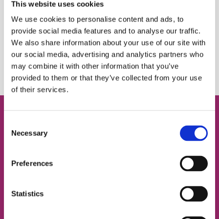
This website uses cookies
We use cookies to personalise content and ads, to
Поділитися:
provide social media features and to analyse our traffic.
We also share information about your use of our site with
Автор:
FRIENDS English Club
our social media, advertising and analytics partners who
may combine it with other information that you’ve
provided to them or that they’ve collected from your use
of their services.
Consent
Necessary
Безкоштовний пробний
Selection
урок англійської
Preferences
Визначимо твій рівень
Statistics
Підберемо відповідний тип занять