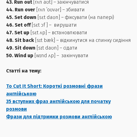
43. Run out
[rʌn aʊt] – закінчуватися
44. Run over
[rʌn ˈoʊvər] – збивати
45. Set down
[sɛt daʊn] – фіксувати (на папері)
46. Set off
[sɛt ɔf ] – вирушати
47. Set up
[sɛt ʌp] – встановлювати
48. Sit back
[sɪt bæk] – відкинутися на спинку сидіння
49. Sit down
[sɪt daʊn] – сідати
50. Wind up
[wɪnd ʌp] – закінчувати
Статті на тему:
To Cut It Short: Короткі розмовні фрази
англійською
35 вступних фраз англійською для початку
розмови
Фрази для підтримки розмови англійською